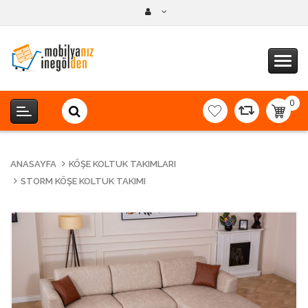
0
item(s
-
0,00T
ANASAYFA
KÖŞE KOLTUK TAKIMLARI
STORM KÖŞE KOLTUK TAKIMI