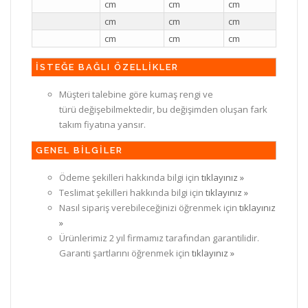
cm
cm
cm
cm
cm
cm
cm
cm
cm
İSTEĞE BAĞLI ÖZELLİKLER
Müşteri talebine göre kumaş rengi ve
türü değişebilmektedir, bu değişimden oluşan fark
takım fiyatına yansır.
GENEL BİLGİLER
Ödeme şekilleri hakkında bilgi için
tıklayınız »
Teslimat şekilleri hakkında bilgi için
tıklayınız »
Nasıl sipariş verebileceğinizi öğrenmek için
tıklayınız
»
Ürünlerimiz 2 yıl firmamız tarafından garantilidir.
Garanti şartlarını öğrenmek için
tıklayınız »