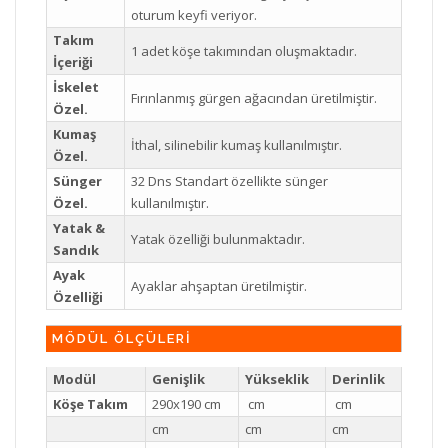
oturum keyfi veriyor.
Takım
1 adet köşe takımından oluşmaktadır.
İçeriği
İskelet
Fırınlanmış gürgen ağacından üretilmiştir.
Özel.
Kumaş
İthal, silinebilir kumaş kullanılmıştır.
Özel.
Sünger
32 Dns Standart özellikte sünger
Özel.
kullanılmıştır.
Yatak &
Yatak özelliği bulunmaktadır.
Sandık
Ayak
Ayaklar ahşaptan üretilmiştir.
Özelliği
MÖDÜL ÖLÇÜLERİ
Modül
Genişlik
Yükseklik
Derinlik
Köşe Takım
290x190 cm
cm
cm
cm
cm
cm