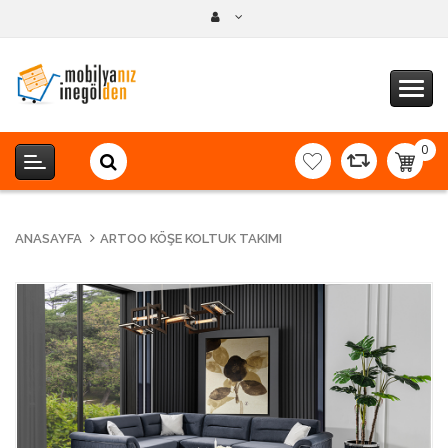
0
item(s
-
0,00T
ANASAYFA
ARTOO KÖŞE KOLTUK TAKIMI