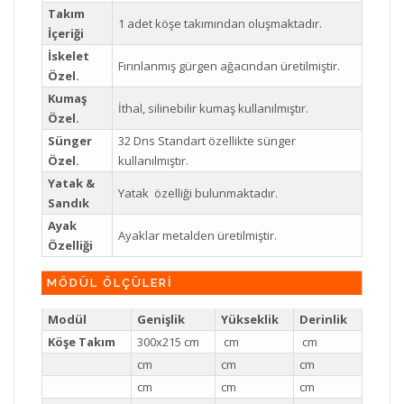
Takım
1 adet köşe takımından oluşmaktadır.
İçeriği
İskelet
Fırınlanmış gürgen ağacından üretilmiştir.
Özel.
Kumaş
İthal, silinebilir kumaş kullanılmıştır.
Özel.
Sünger
32 Dns Standart özellikte sünger
Özel.
kullanılmıştır.
Yatak &
Yatak özelliği bulunmaktadır.
Sandık
Ayak
Ayaklar metalden üretilmiştir.
Özelliği
MÖDÜL ÖLÇÜLERİ
Modül
Genişlik
Yükseklik
Derinlik
Köşe Takım
300x215 cm
cm
cm
cm
cm
cm
cm
cm
cm