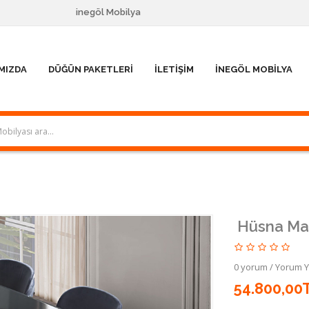
inegöl Mobilya
MIZDA
DÜĞÜN PAKETLERI
İLETIŞIM
İNEGÖL MOBILYA
Hüsna Mas
0 yorum
/
Yorum 
54.800,00