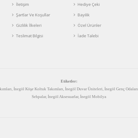
İletişim
Hediye Çeki
Şartlar Ve Koşullar
Bayilik
Gizlilik İlkeleri
Özel Ürünler
Teslimat Bilgisi
İade Talebi
Etiketler:
kımları
,
İnegöl Köşe Koltuk Takımları
,
İnegöl Duvar Üniteleri
,
İnegöl Genç Odaları
Sehpalar
,
İnegöl Aksesuarlar
,
İnegöl Mobilya