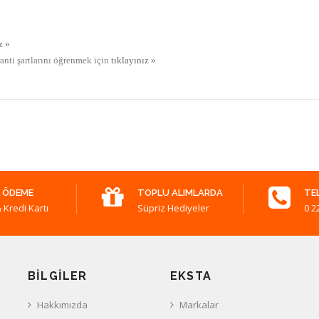
z »
ranti şartlarını öğrenmek için
tıklayınız »
 ÖDEME
TOPLU ALIMLARDA
TE
 Kredi Kartı
Süpriz Hediyeler
0 2
BILGILER
EKSTA
Hakkımızda
Markalar