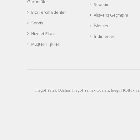
Görüntüler
Sepetim
Bizi Tercih Edenler
Alışveriş Geçmişim
Servis
İşlemler
Hizmet Planı
İndirilenler
Müşteri İlişkileri
İnegöl Yatak Odaları
,
İnegöl Yemek Odaları
,
İnegöl Koltuk Ta