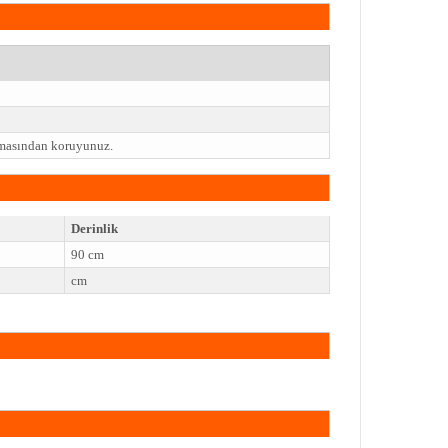
emasından koruyunuz.
Derinlik
90 cm
cm