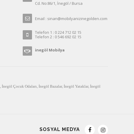
Cd. No:86/1, İnegöl / Bursa
Email : sinan@mobilyanizinegolden.com
Telefon 1 : 0 224 712 02 15
Telefon 2 : 0 546 692 02 15
inegöl Mobilya
,
İnegöl Çocuk Odaları
,
İnegöl Bazalar
,
İnegöl Yataklar
,
İnegöl
SOSYAL MEDYA