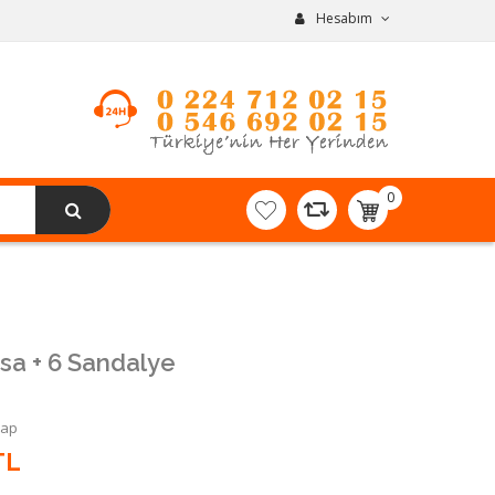
Hesabım
0
item(s)
-
0,00TL
a + 6 Sandalye
Yap
TL