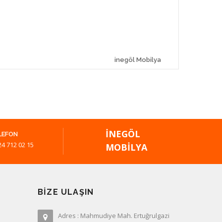
inegöl Mobilya
İNEGÖL
LEFON
24 712 02 15
MOBILYA
BIZE ULAŞIN
Adres : Mahmudiye Mah. Ertuğrulgazi