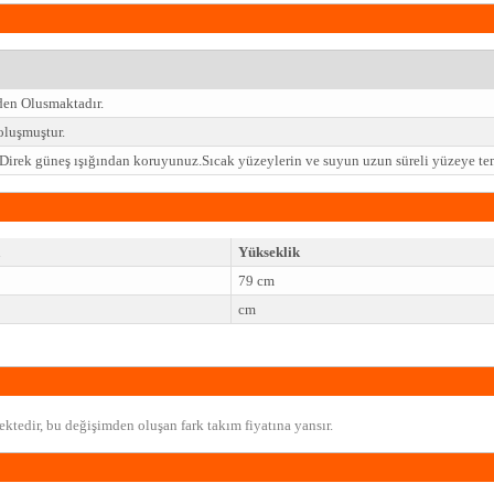
den Olusmaktadır.
luşmuştur.
z.Direk güneş ışığından koruyunuz.Sıcak yüzeylerin ve suyun uzun süreli yüzeye t
Yükseklik
79 cm
cm
ktedir, bu değişimden oluşan fark takım fiyatına yansır.