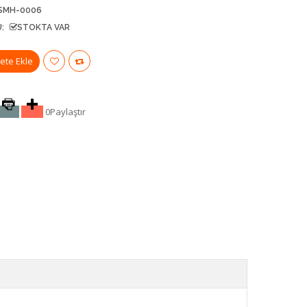
SMH-0006
:
STOKTA VAR
0
Paylaştır