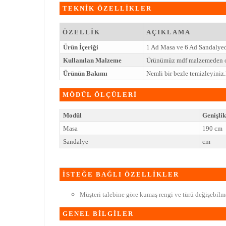
TEKNİK ÖZELLİKLER
ÖZELLİK
AÇIKLAMA
Ürün İçeriği
1 Ad Masa ve 6 Ad Sandalye
Kullanılan Malzeme
Ürünümüz mdf malzemeden o
Ürünün Bakımı
Nemli bir bezle temizleyini
MÖDÜL ÖLÇÜLERİ
Modül
Genişlik
Masa
190 cm
Sandalye
cm
İSTEĞE BAĞLI ÖZELLİKLER
Müşteri talebine göre kumaş rengi ve türü değişebilme
GENEL BİLGİLER