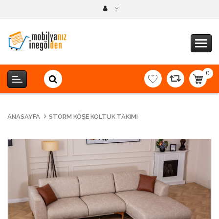
0
item(s
-
0,00T
ANASAYFA
STORM KÖŞE KOLTUK TAKIMI