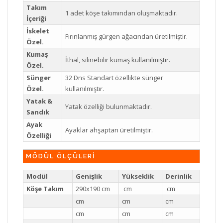
Takım
1 adet köşe takımından oluşmaktadır.
İçeriği
İskelet
Fırınlanmış gürgen ağacından üretilmiştir.
Özel.
Kumaş
İthal, silinebilir kumaş kullanılmıştır.
Özel.
Sünger
32 Dns Standart özellikte sünger
Özel.
kullanılmıştır.
Yatak &
Yatak özelliği bulunmaktadır.
Sandık
Ayak
Ayaklar ahşaptan üretilmiştir.
Özelliği
MÖDÜL ÖLÇÜLERİ
Modül
Genişlik
Yükseklik
Derinlik
Köşe Takım
290x190 cm
cm
cm
cm
cm
cm
cm
cm
cm