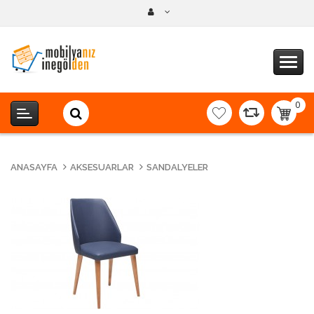
0
item(s
-
0,00T
ANASAYFA
AKSESUARLAR
SANDALYELER