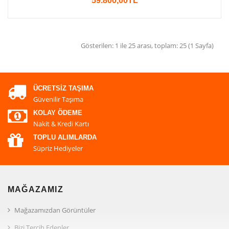
59.800,00TL
Gösterilen: 1 ile 25 arası, toplam: 25 (1 Sayfa)
ÜCRETSIZ TAŞIMA
Güvenilir Taşıma
KOLAY ÖDEME
Nakit & Kredi Kartı
TOPLU ALIMLARDA
Süpriz Hediyeler
MAĞAZAMIZ
Mağazamızdan Görüntüler
Bizi Tercih Edenler