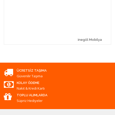
inegöl Mobilya
ÜCRETSIZ TAŞIMA
Güvenilir Taşıma
KOLAY ÖDEME
Nakit & Kredi Kartı
TOPLU ALIMLARDA
Süpriz Hediyeler