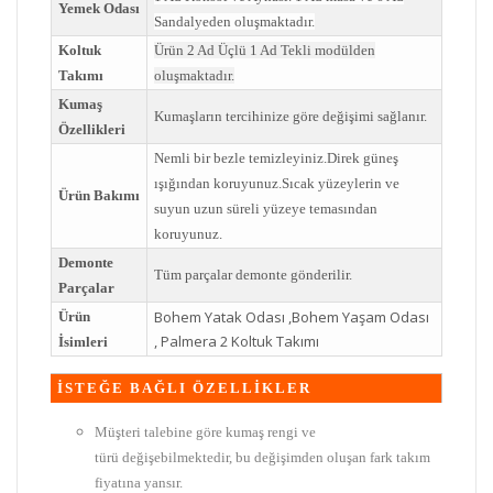
Yemek Odası
Sandalyeden oluşmaktadır.
Koltuk
Ürün 2 Ad Üçlü 1 Ad Tekli modülden
Takımı
oluşmaktadır.
Kumaş
Kumaşların tercihinize göre değişimi sağlanır.
Özellikleri
Nemli bir bezle temizleyiniz.Direk güneş
ışığından koruyunuz.Sıcak yüzeylerin ve
Ürün Bakımı
suyun uzun süreli yüzeye temasından
koruyunuz.
Demonte
Tüm parçalar demonte gönderilir.
Parçalar
Bohem Yatak Odası ,Bohem Yaşam Odası
Ürün
, Palmera 2 Koltuk Takımı
İsimleri
İSTEĞE BAĞLI ÖZELLİKLER
Müşteri talebine göre kumaş rengi ve
türü değişebilmektedir, bu değişimden oluşan fark takım
fiyatına yansır.