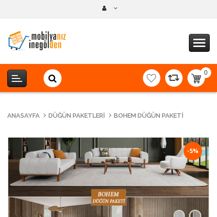
0
item(s
-
0,00T
ANASAYFA
DÜĞÜN PAKETLERI
BOHEM DÜĞÜN PAKETI
-5%