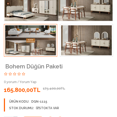
Bohem Düğün Paketi
0 yorum
/
Yorum Yap
165.800,00TL
175.400,00TL
ÜRÜN KODU:
DGN-1115
STOK DURUMU:
STOKTA VAR