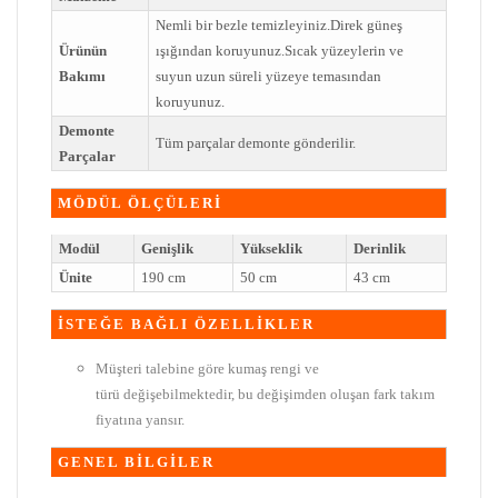
Nemli bir bezle temizleyiniz.Direk güneş
Ürünün
ışığından koruyunuz.Sıcak yüzeylerin ve
Bakımı
suyun uzun süreli yüzeye temasından
koruyunuz.
Demonte
Tüm parçalar demonte gönderilir.
Parçalar
MÖDÜL ÖLÇÜLERİ
Modül
Genişlik
Yükseklik
Derinlik
Ünite
190 cm
50 cm
43 cm
İSTEĞE BAĞLI ÖZELLİKLER
Müşteri talebine göre kumaş rengi ve
türü değişebilmektedir, bu değişimden oluşan fark takım
fiyatına yansır.
GENEL BİLGİLER