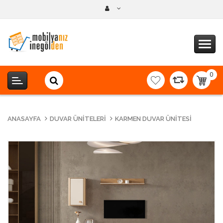
0
item(s
-
0,00T
ANASAYFA
DUVAR ÜNITELERI
KARMEN DUVAR ÜNITESI