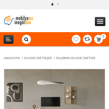
0
item(s
-
0,00T
ANASAYFA
DUVAR ÜNITELERI
PALERMO DUVAR ÜNITESI