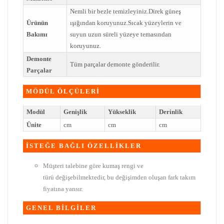
Nemli bir bezle temizleyiniz.Direk güneş
Ürünün
ışığından koruyunuz.Sıcak yüzeylerin ve
Bakımı
suyun uzun süreli yüzeye temasından
koruyunuz.
Demonte
Tüm parçalar demonte gönderilir.
Parçalar
MÖDÜL ÖLÇÜLERİ
Modül
Genişlik
Yükseklik
Derinlik
Ünite
cm
cm
cm
İSTEĞE BAĞLI ÖZELLİKLER
Müşteri talebine göre kumaş rengi ve
türü değişebilmektedir, bu değişimden oluşan fark takım
fiyatına yansır.
GENEL BİLGİLER