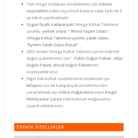
Tüm İnegöl mobilyası modellerimiz için
ödeme
seçenekleri
nakit veya kredi kartına vade farkı ile 9
ay taksit yapılmaktadır.
Uygun fiyatlı, kampanyalı
Omega Koltuk Takımına
uyumlu
yemek odası: " Wood Yaşam Odası"
.
Omega Koltuk Takımına uyumlu yatak odası :
"Eymen Yatak Odası Bazalı"
.
2022 model Omega Koltuk Takımını içeren indirimli
düğün paketlerimiz için" :
Pablo Düğün Paketi ,
Atlas
Düğün Paketi,
Wood Düğün Paket
lerini
inceleyebilirsiniz.
Diğer tüm koltuk modellerimizi incelemek için
tıklayınız.
Siz de kampanyalı ürünlerimizden
yararlanmak için
online mağazamızı
veya
İnegöl
Mobilyacılar Çarşıs
ı'nda bulunan mağazamızı
ziyaret edebilirsiniz.
TEKNİK ÖZELLİKLER