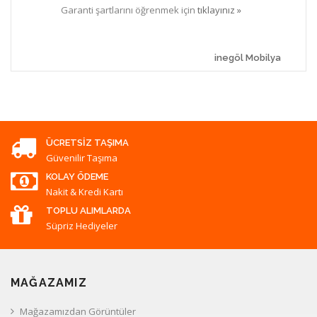
Garanti şartlarını öğrenmek için
tıklayınız »
inegöl Mobilya
ÜCRETSIZ TAŞIMA
Güvenilir Taşıma
KOLAY ÖDEME
Nakit & Kredi Kartı
TOPLU ALIMLARDA
Süpriz Hediyeler
MAĞAZAMIZ
Mağazamızdan Görüntüler