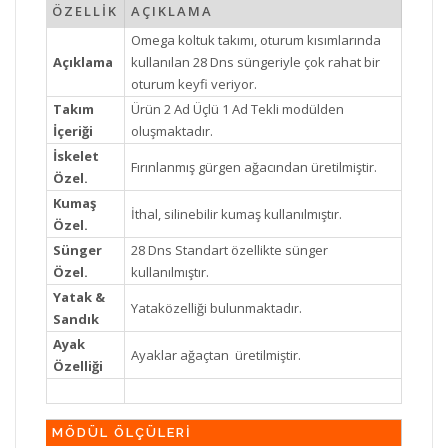
ÖZELLİK
AÇIKLAMA
Omega koltuk takımı, oturum kısımlarında
Açıklama
kullanılan 28 Dns süngeriyle çok rahat bir
oturum keyfi veriyor.
Takım
Ürün 2 Ad Üçlü 1 Ad Tekli modülden
İçeriği
oluşmaktadır.
İskelet
Fırınlanmış gürgen ağacından üretilmiştir.
Özel.
Kumaş
İthal, silinebilir kumaş kullanılmıştır.
Özel.
Sünger
28 Dns Standart özellikte sünger
Özel.
kullanılmıştır.
Yatak &
Yataközelliği bulunmaktadır.
Sandık
Ayak
Ayaklar ağaçtan üretilmiştir.
Özelliği
MÖDÜL ÖLÇÜLERİ