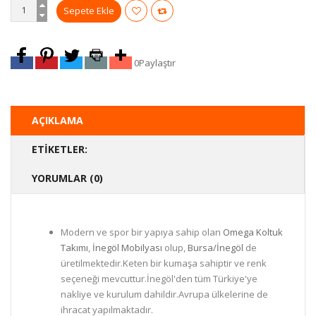
0
Paylaştır
AÇIKLAMA
ETIKETLER:
YORUMLAR (0)
Modern ve spor bir yapıya sahip olan
Omega Koltuk
Takımı
,
İnegöl Mobilyası
olup,
Bursa/İnegöl
de
üretilmektedir.Keten bir kumaşa sahiptir ve renk
seçeneği mevcuttur.İnegöl'den tüm Türkiye'ye
nakliye ve kurulum dahildir.Avrupa ülkelerine de
ihracat yapılmaktadır.