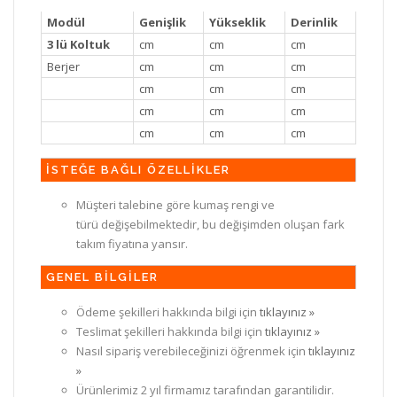
Modül
Genişlik
Yükseklik
Derinlik
3 lü Koltuk
cm
cm
cm
Berjer
cm
cm
cm
cm
cm
cm
cm
cm
cm
cm
cm
cm
İSTEĞE BAĞLI ÖZELLİKLER
Müşteri talebine göre kumaş rengi ve
türü değişebilmektedir, bu değişimden oluşan fark
takım fiyatına yansır.
GENEL BİLGİLER
Ödeme şekilleri hakkında bilgi için
tıklayınız »
Teslimat şekilleri hakkında bilgi için
tıklayınız »
Nasıl sipariş verebileceğinizi öğrenmek için
tıklayınız
»
Ürünlerimiz 2 yıl firmamız tarafından garantilidir.