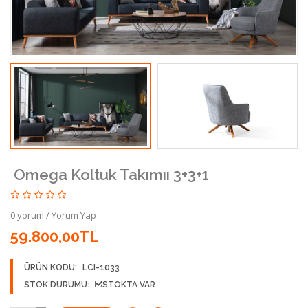
Omega Koltuk Takımıı 3+3+1
0 yorum
/
Yorum Yap
59.800,00TL
ÜRÜN KODU:
LCI-1033
STOK DURUMU:
STOKTA VAR