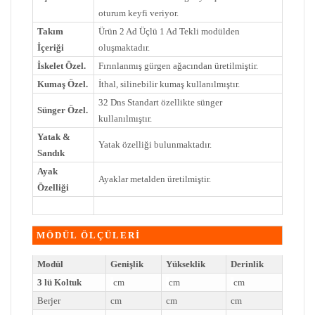
oturum keyfi veriyor.
Takım
Ürün 2 Ad Üçlü 1 Ad Tekli modülden
İçeriği
oluşmaktadır.
İskelet Özel.
Fırınlanmış gürgen ağacından üretilmiştir.
Kumaş Özel.
İthal, silinebilir kumaş kullanılmıştır.
32 Dns Standart özellikte sünger
Sünger Özel.
kullanılmıştır.
Yatak &
Yatak özelliği bulunmaktadır.
Sandık
Ayak
Ayaklar metalden üretilmiştir.
Özelliği
MÖDÜL ÖLÇÜLERİ
Modül
Genişlik
Yükseklik
Derinlik
3 lü Koltuk
cm
cm
cm
Berjer
cm
cm
cm