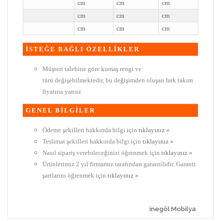
cm
cm
cm
cm
cm
cm
cm
cm
cm
İSTEĞE BAĞLI ÖZELLİKLER
Müşteri talebine göre kumaş rengi ve
türü değişebilmektedir, bu değişimden oluşan fark takım
fiyatına yansır.
GENEL BİLGİLER
Ödeme şekilleri hakkında bilgi için
tıklayınız »
Teslimat şekilleri hakkında bilgi için
tıklayınız »
Nasıl sipariş verebileceğinizi öğrenmek için
tıklayınız »
Ürünlerimiz 2 yıl firmamız tarafından garantilidir. Garanti
şartlarını öğrenmek için
tıklayınız »
inegöl Mobilya