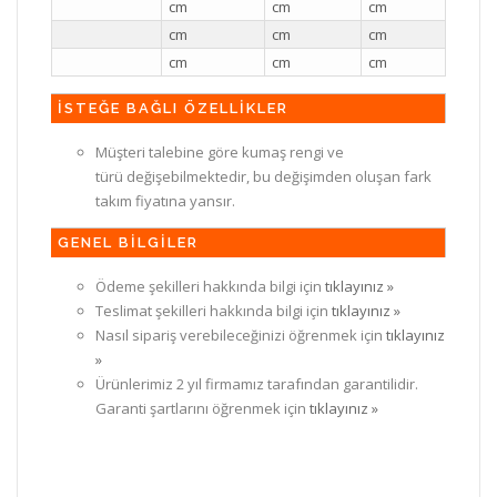
cm
cm
cm
cm
cm
cm
cm
cm
cm
İSTEĞE BAĞLI ÖZELLİKLER
Müşteri talebine göre kumaş rengi ve
türü değişebilmektedir, bu değişimden oluşan fark
takım fiyatına yansır.
GENEL BİLGİLER
Ödeme şekilleri hakkında bilgi için
tıklayınız »
Teslimat şekilleri hakkında bilgi için
tıklayınız »
Nasıl sipariş verebileceğinizi öğrenmek için
tıklayınız
»
Ürünlerimiz 2 yıl firmamız tarafından garantilidir.
Garanti şartlarını öğrenmek için
tıklayınız »