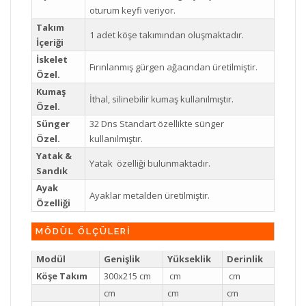
oturum keyfi veriyor.
Takım
1 adet köşe takımından oluşmaktadır.
İçeriği
İskelet
Fırınlanmış gürgen ağacından üretilmiştir.
Özel.
Kumaş
İthal, silinebilir kumaş kullanılmıştır.
Özel.
Sünger
32 Dns Standart özellikte sünger
Özel.
kullanılmıştır.
Yatak &
Yatak özelliği bulunmaktadır.
Sandık
Ayak
Ayaklar metalden üretilmiştir.
Özelliği
MÖDÜL ÖLÇÜLERİ
Modül
Genişlik
Yükseklik
Derinlik
Köşe Takım
300x215 cm
cm
cm
cm
cm
cm