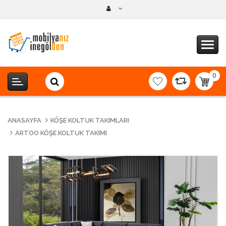
0
item(s
-
0,00T
ANASAYFA
KÖŞE KOLTUK TAKIMLARI
ARTOO KÖŞE KOLTUK TAKIMI