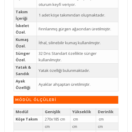
oturum keyfi veriyor.
Takım
1 adet köşe takımından oluşmaktadır.
İçeriği
İskelet
Fırınlanmış gürgen ağacından üretilmiştir.
Özel.
Kumaş
İthal, silinebilir kumaş kullanılmıştır.
Özel.
Sünger
32 Dns Standart özellikte sünger
Özel.
kullanılmıştır.
Yatak &
Yatak özelliği bulunmaktadır.
Sandık
Ayak
Ayaklar ahşaptan üretilmiştir.
Özelliği
MÖDÜL ÖLÇÜLERİ
Modül
Genişlik
Yükseklik
Derinlik
Köşe Takım
270x185 cm
cm
cm
cm
cm
cm