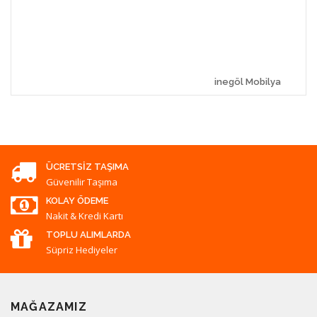
inegöl Mobilya
ÜCRETSIZ TAŞIMA
Güvenilir Taşıma
KOLAY ÖDEME
Nakit & Kredi Kartı
TOPLU ALIMLARDA
Süpriz Hediyeler
MAĞAZAMIZ