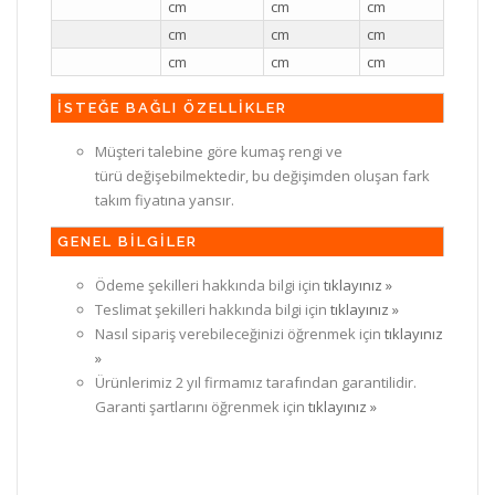
cm
cm
cm
cm
cm
cm
cm
cm
cm
İSTEĞE BAĞLI ÖZELLİKLER
Müşteri talebine göre kumaş rengi ve
türü değişebilmektedir, bu değişimden oluşan fark
takım fiyatına yansır.
GENEL BİLGİLER
Ödeme şekilleri hakkında bilgi için
tıklayınız »
Teslimat şekilleri hakkında bilgi için
tıklayınız »
Nasıl sipariş verebileceğinizi öğrenmek için
tıklayınız
»
Ürünlerimiz 2 yıl firmamız tarafından garantilidir.
Garanti şartlarını öğrenmek için
tıklayınız »