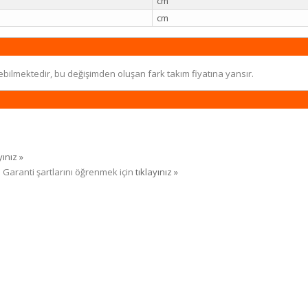
cm
cm
ebilmektedir, bu değişimden oluşan fark takım fiyatına yansır.
yınız »
. Garanti şartlarını öğrenmek için
tıklayınız »