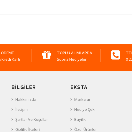
 ÖDEME
TOPLU ALIMLARDA
TE
 Kredi Kartı
Süpriz Hediyeler
0 2
BILGILER
EKSTA
Hakkımızda
Markalar
İletişim
Hediye Çeki
Şartlar Ve Koşullar
Bayilik
Gizlilik İlkeleri
Özel Ürünler