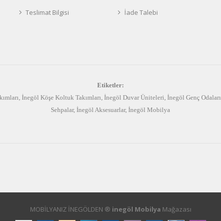
Teslimat Bilgisi
İade Talebi
Etiketler:
kımları
,
İnegöl Köşe Koltuk Takımları
,
İnegöl Duvar Üniteleri
,
İnegöl Genç Odaları
Sehpalar
,
İnegöl Aksesuarlar
,
İnegöl Mobilya
MOBİLYANIZ İNEGÖLDEN ®
inegöl Mobilya
Mağazası