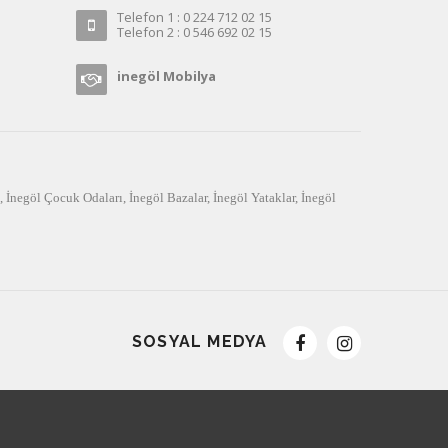
Telefon 1 : 0 224 712 02 15
Telefon 2 : 0 546 692 02 15
inegöl Mobilya
,
İnegöl Çocuk Odaları
,
İnegöl Bazalar
,
İnegöl Yataklar
,
İnegöl
SOSYAL MEDYA