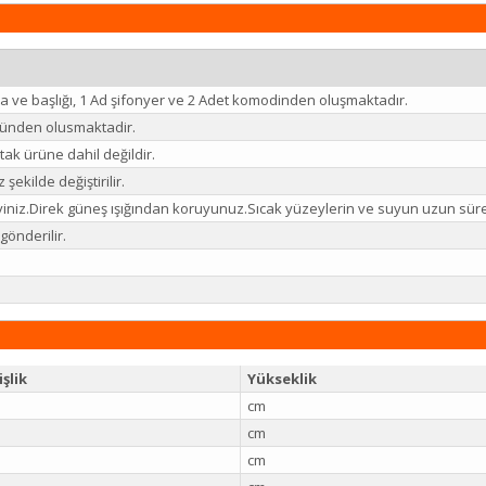
a ve başlığı, 1 Ad şifonyer ve 2 Adet komodinden oluşmaktadır.
ünden olusmaktadir.
ak ürüne dahil değildir.
 şekilde değiştirilir.
eyiniz.Direk güneş ışığından koruyunuz.Sıcak yüzeylerin ve suyun uzun sü
önderilir.
şlik
Yükseklik
cm
cm
cm