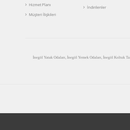
Hizmet Planı
İndirilenler
Müşteri İlişkileri
İnegöl Yatak Odaları
,
İnegöl Yemek Odaları
,
İnegöl Koltuk Ta