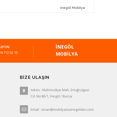
inegöl Mobilya
İNEGÖL
LEFON
24 712 02 15
MOBILYA
BIZE ULAŞIN
Adres : Mahmudiye Mah. Ertuğrulgazi
Cd. No:86/1, İnegöl / Bursa
Email : sinan@mobilyanizinegolden.com