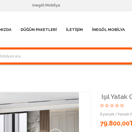
inegöl Mobilya
MIZDA
DÜĞÜN PAKETLERI
İLETIŞIM
İNEGÖL MOBILYA
Işıl Yatak
0 yorum
/
Yorum 
79.800,00