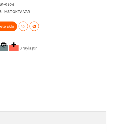
EK-0104
:
STOKTA VAR
0
Paylaştır