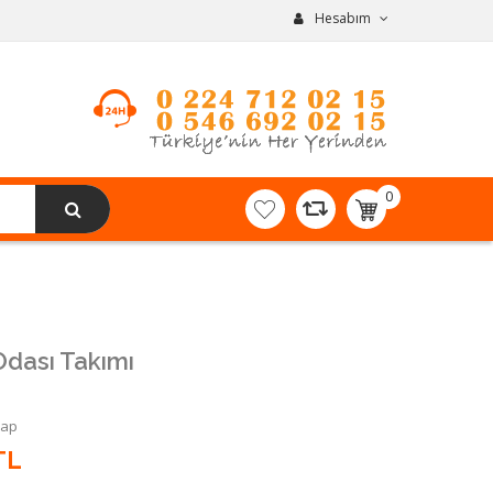
Hesabım
0
item(s)
-
0,00TL
 Odası Takımı
Yap
TL