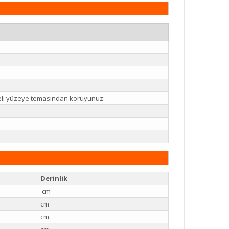
reli yüzeye temasından koruyunuz.
Derinlik
cm
cm
cm