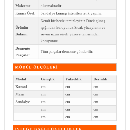
Malzeme
olusmaktadir.
Kumas Özel.
Sandalye kumaşı istenilen renk yapılır.
Nemli bir bezle temizleyiniz.Direk güneş
Ürünün
ışığından koruyunuz.Sıcak yüzeylerin ve
Bakımı
suyun uzun süreli yüzeye temasından
koruyunuz.
Demonte
Tüm parçalar demonte gönderilir.
Parçalar
MÖDÜL ÖLÇÜLERİ
Modül
Genişlik
Yükseklik
Derinlik
Konsol
cm
cm
cm
Masa
cm
cm
cm
Sandalye
cm
cm
cm
cm
cm
cm
cm
cm
cm
İSTEĞE BAĞLI ÖZELLİKLER