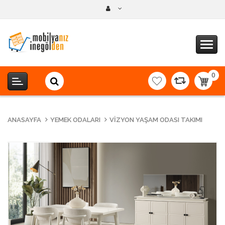
0
item(s
-
0,00T
ANASAYFA
YEMEK ODALARI
VIZYON YAŞAM ODASI TAKIMI