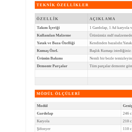
TEKNİK ÖZELLİKLER
ÖZELLİK
AÇIKLAMA
Takım İçeriği
1 Gardolap, 1 Ad karyola v
Kullanılan Malzeme
Ürünümüz mdf malzemeden
Yatak ve Baza Özelliği
Kendinden bazalıdır.Yatak 
Kumaş Özel.
Başlık Kumaşı istediğiniz ş
Ürünün Bakımı
Nemli bir bezle temizleyi
Demonte Parçalar
Tüm parçalar demonte gönd
MÖDÜL ÖLÇÜLERİ
Modül
Geniş
Gardolap
246 
Karyola
210 
Şifonyer
110 