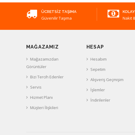
ÜCRETSIZ TAŞIMA
KOLAY
Güvenilir Taşıma
Nakit &
MAĞAZAMIZ
HESAP
Mağazamızdan
Hesabım
Görüntüler
Sepetim
Bizi Tercih Edenler
Alışveriş Geçmişim
Servis
İşlemler
Hizmet Planı
İndirilenler
Müşteri İlişkileri