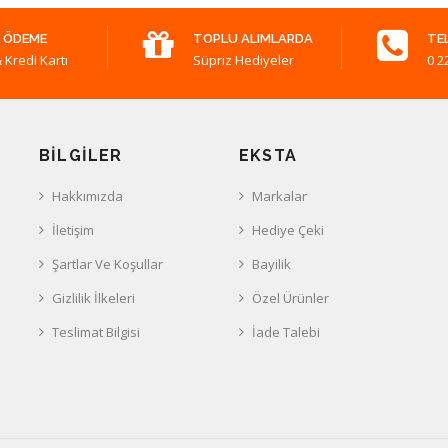
 ÖDEME
TOPLU ALIMLARDA
TE
 Kredi Kartı
Süpriz Hediyeler
0 2
BILGILER
EKSTA
Hakkımızda
Markalar
İletişim
Hediye Çeki
Şartlar Ve Koşullar
Bayilik
Gizlilik İlkeleri
Özel Ürünler
Teslimat Bilgisi
İade Talebi