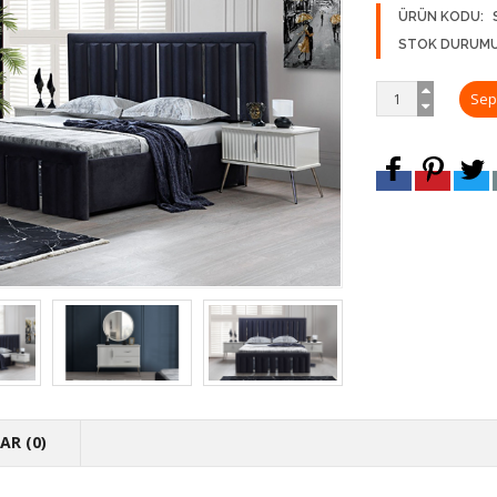
ÜRÜN KODU:
STOK DURUMU
R (0)