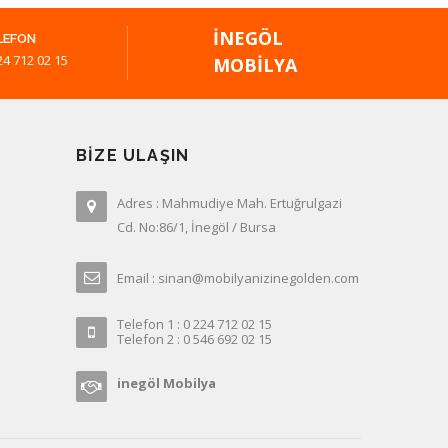
İNEGÖL
LEFON
24 712 02 15
MOBILYA
BIZE ULAŞIN
Adres : Mahmudiye Mah. Ertuğrulgazi
Cd. No:86/1, İnegöl / Bursa
Email : sinan@mobilyanizinegolden.com
Telefon 1 : 0 224 712 02 15
Telefon 2 : 0 546 692 02 15
inegöl Mobilya