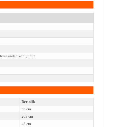
e temasından koruyunuz.
Derinlik
56 cm
203 cm
43 cm