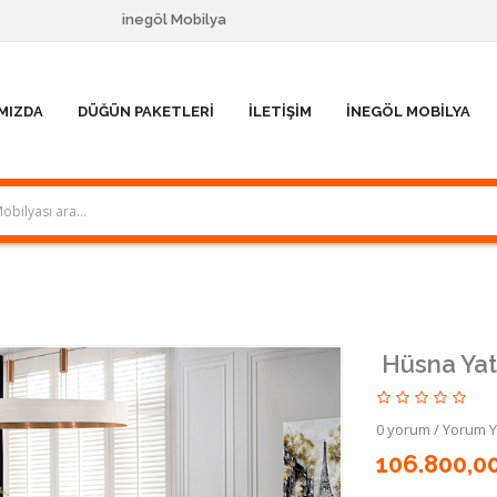
inegöl Mobilya
MIZDA
DÜĞÜN PAKETLERI
İLETIŞIM
İNEGÖL MOBILYA
Hüsna Yat
0 yorum
/
Yorum 
106.800,0