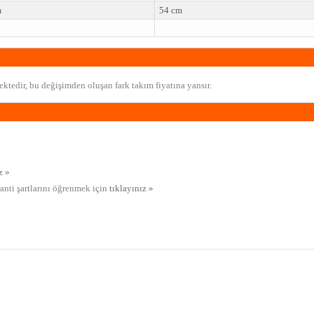
m
54 cm
ktedir, bu değişimden oluşan fark takım fiyatına yansır.
z »
ranti şartlarını öğrenmek için
tıklayınız »