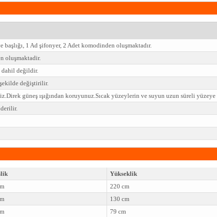
e başlığı, 1 Ad şifonyer, 2 Adet komodinden oluşmaktadır.
 oluşmaktadir.
dahil değildir.
ekilde değiştirilir.
niz.Direk güneş ışığından koruyunuz.Sıcak yüzeylerin ve suyun uzun süreli yüzey
erilir.
lik
Yükseklik
cm
220 cm
cm
130 cm
cm
79 cm