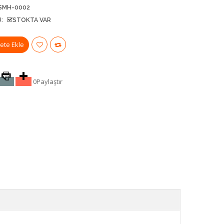
SMH-0002
:
STOKTA VAR
0
Paylaştır