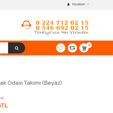
Hesabım
0
item(s)
-
0,00TL
ak Odası Takımı (Beyaz)
Yap
0TL