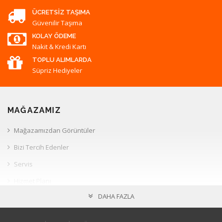
ÜCRETSIZ TAŞIMA
Güvenilir Taşıma
KOLAY ÖDEME
Nakit & Kredi Kartı
TOPLU ALIMLARDA
Süpriz Hediyeler
MAĞAZAMIZ
Mağazamızdan Görüntüler
Bizi Tercih Edenler
Servis
Hizmet Planı
DAHA FAZLA
Müşteri İlişkileri
HESAP