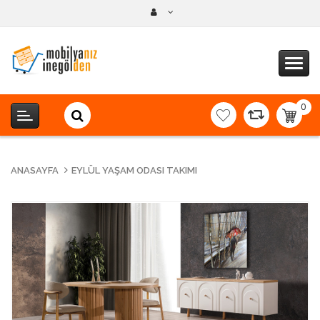
0
item(s
-
0,00T
ANASAYFA
EYLÜL YAŞAM ODASI TAKIMI