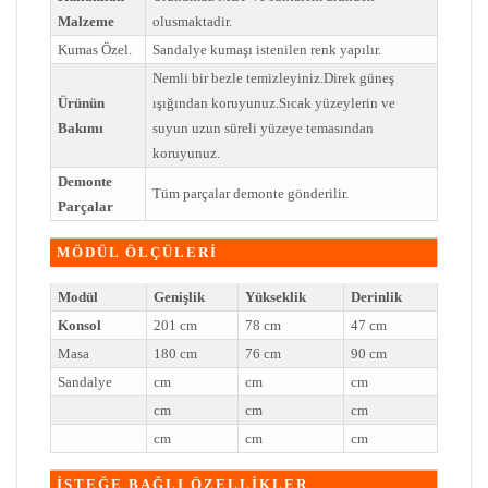
Malzeme
olusmaktadir.
Kumas Özel.
Sandalye kumaşı istenilen renk yapılır.
Nemli bir bezle temizleyiniz.Direk güneş
Ürünün
ışığından koruyunuz.Sıcak yüzeylerin ve
Bakımı
suyun uzun süreli yüzeye temasından
koruyunuz.
Demonte
Tüm parçalar demonte gönderilir.
Parçalar
MÖDÜL ÖLÇÜLERİ
Modül
Genişlik
Yükseklik
Derinlik
Konsol
201 cm
78 cm
47 cm
Masa
180 cm
76 cm
90 cm
Sandalye
cm
cm
cm
cm
cm
cm
cm
cm
cm
İSTEĞE BAĞLI ÖZELLİKLER