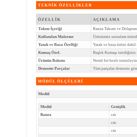
TEKNİK ÖZELLİKLER
ÖZELLİK
AÇIKLAMA
Takım İçeriği
Ranza Takımı ve Dolaptan
Kullanılan Malzeme
Ürünümüz suntalam üründe
Yatak ve Baza Özelliği
Yatak ve baza ürüne dahil 
Kumaş Özel.
Başlık Kumaşı istediğiniz ş
Ürünün Bakımı
Nemli bir bezle temizleyi
Demonte Parçalar
Tüm parçalar demonte gönd
MÖDÜL ÖLÇÜLERİ
Modül
Modül
Genişlik
Ranza
cm
cm
cm