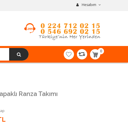
Hesabım
0
item(s)
-
0,00TL
Kapaklı Ranza Takımı
Yap
TL