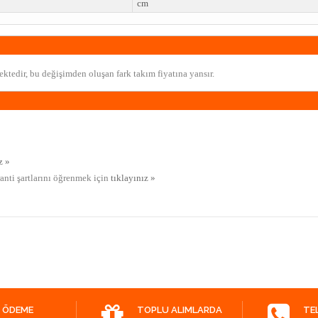
cm
ktedir, bu değişimden oluşan fark takım fiyatına yansır.
z »
ranti şartlarını öğrenmek için
tıklayınız »
 ÖDEME
TOPLU ALIMLARDA
TE