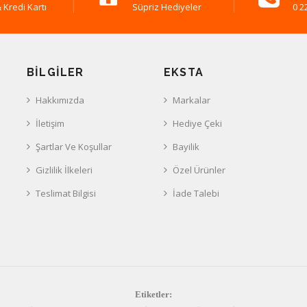
 Kredi Kartı
Süpriz Hediyeler
0 2
BILGILER
EKSTA
Hakkımızda
Markalar
İletişim
Hediye Çeki
Şartlar Ve Koşullar
Bayilik
Gizlilik İlkeleri
Özel Ürünler
Teslimat Bilgisi
İade Talebi
Etiketler: