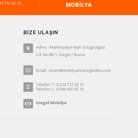
24 712 02 15
MOBILYA
BIZE ULAŞIN
Adres : Mahmudiye Mah. Ertuğrulgazi
Cd. No:86/1, İnegöl / Bursa
Email : sinan@mobilyanizinegolden.com
Telefon 1 : 0 224 712 02 15
Telefon 2 : 0 546 692 02 15
inegöl Mobilya