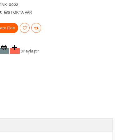
TNK-0022
:
STOKTA VAR
0
Paylaştır