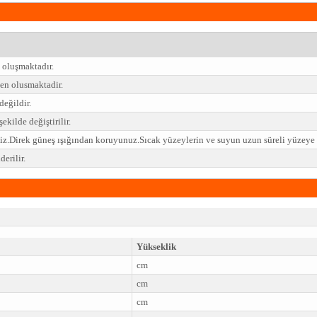
 oluşmaktadır.
n olusmaktadir.
değildir.
ekilde değiştirilir.
niz.Direk güneş ışığından koruyunuz.Sıcak yüzeylerin ve suyun uzun süreli yüzey
erilir.
Yükseklik
cm
cm
cm