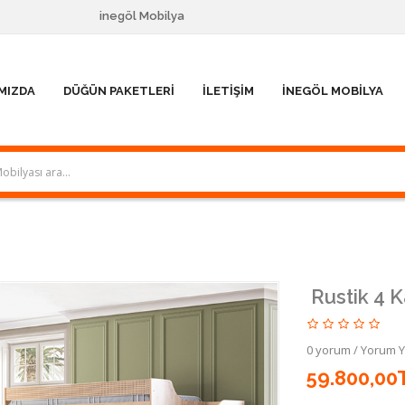
inegöl Mobilya
MIZDA
DÜĞÜN PAKETLERI
İLETIŞIM
İNEGÖL MOBILYA
Rustik 4 
0 yorum
/
Yorum 
59.800,00