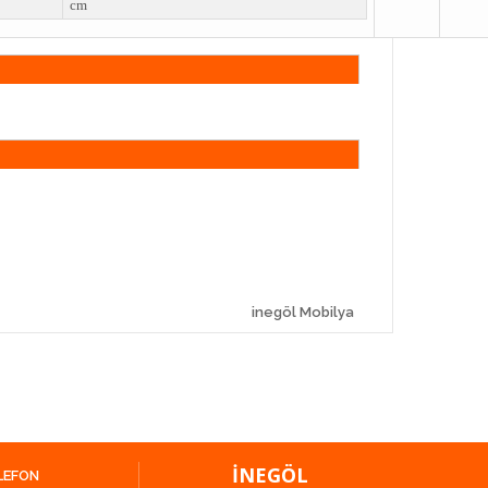
cm
inegöl Mobilya
İNEGÖL
LEFON