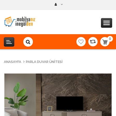
0
item(s
-
0,00T
ANASAYFA
PARLA DUVAR ÜNITESI