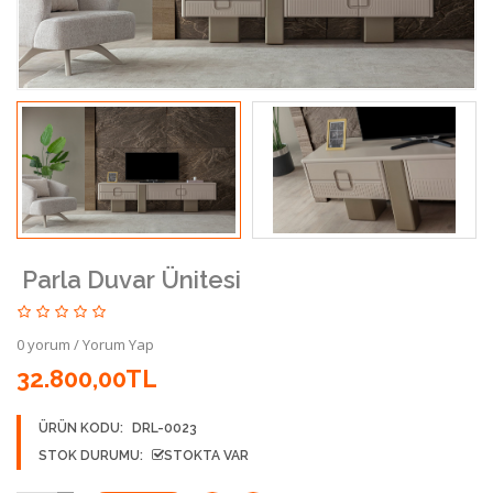
Parla Duvar Ünitesi
0 yorum
/
Yorum Yap
32.800,00TL
ÜRÜN KODU:
DRL-0023
STOK DURUMU:
STOKTA VAR