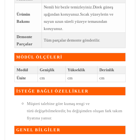
Nemli bir bezle temizleyiniz.Direk güneş
Ürünün
ışığından koruyunuz.Sıcak yüzeylerin ve
Bakımı
suyun uzun süreli yüzeye temasından
koruyunuz.
Demonte
Tüm parçalar demonte gönderilir.
Parçalar
MÖDÜL ÖLÇÜLERİ
Modül
Genişlik
Yükseklik
Derinlik
Ünite
cm
cm
cm
İSTEĞE BAĞLI ÖZELLİKLER
Müşteri talebine göre kumaş rengi ve
türü değişebilmektedir, bu değişimden oluşan fark takım
fiyatına yansır.
GENEL BİLGİLER