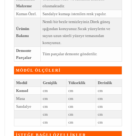
Malzeme
olusmaktadir.
Kumas Özel.
Sandalye kumaşı istenilen renk yapılır.
Nemli bir bezle temizleyiniz.Direk güneş
Ürünün
ışığından koruyunuz.Sıcak yüzeylerin ve
Bakımı
suyun uzun süreli yüzeye temasından
koruyunuz.
Demonte
Tüm parçalar demonte gönderilir.
Parçalar
MÖDÜL ÖLÇÜLERİ
Modül
Genişlik
Yükseklik
Derinlik
Konsol
cm
cm
cm
Masa
cm
cm
cm
Sandalye
cm
cm
cm
cm
cm
cm
cm
cm
cm
İSTEĞE BAĞLI ÖZELLİKLER