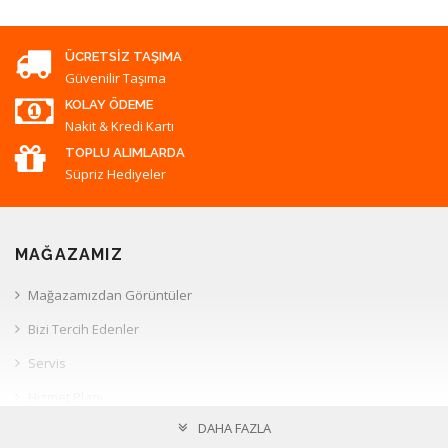
ÜCRETSIZ TAŞIMA
Güvenilir Taşıma
KOLAY ÖDEME
Nakit & Kredi Kartı
TOPLU ALIMLARDA
Süpriz Hediyeler
MAĞAZAMIZ
Mağazamızdan Görüntüler
Bizi Tercih Edenler
Servis
Hizmet Planı
DAHA FAZLA
Müşteri İlişkileri