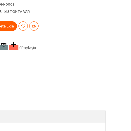
VN-0001
:
STOKTA VAR
0
Paylaştır