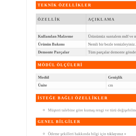
TEKNİK ÖZELLİKLER
ÖZELLİK
AÇIKLAMA
Kullanılan Malzeme
Ürünümüz suntalem mdf ve me
Ürünün Bakımı
Nemli bir bezle temizleyini
Demonte Parçalar
Tüm parçalar demonte gönderi
MÖDÜL ÖLÇÜLERİ
Modül
Genişlik
Ünite
cm
İSTEĞE BAĞLI ÖZELLİKLER
Müşteri talebine göre kumaş rengi ve türü değişebilme
GENEL BİLGİLER
Ödeme şekilleri hakkında bilgi için
tıklayınız »