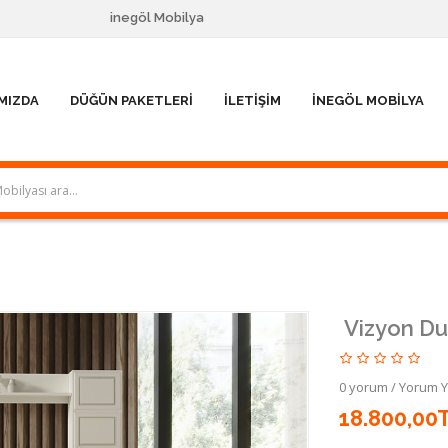
inegöl Mobilya
MIZDA
DÜĞÜN PAKETLERI
İLETIŞIM
İNEGÖL MOBILYA
Vizyon Du
0 yorum
/
Yorum 
18.800,00