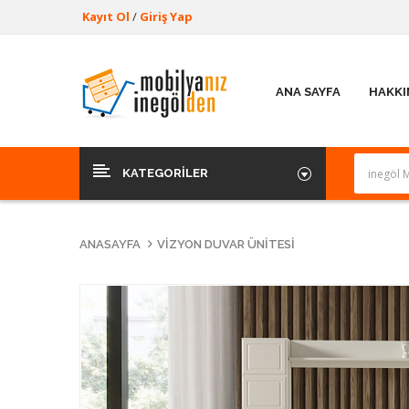
Kayıt Ol
/
Giriş Yap
ANA SAYFA
HAKKI
KATEGORILER
ANASAYFA
VIZYON DUVAR ÜNITESI