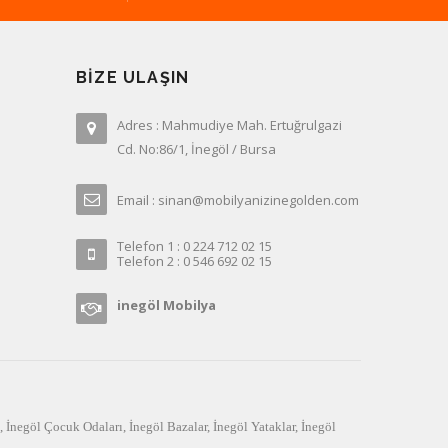
BIZE ULAŞIN
Adres : Mahmudiye Mah. Ertuğrulgazi
Cd. No:86/1, İnegöl / Bursa
Email : sinan@mobilyanizinegolden.com
Telefon 1 : 0 224 712 02 15
Telefon 2 : 0 546 692 02 15
inegöl Mobilya
,
İnegöl Çocuk Odaları
,
İnegöl Bazalar
,
İnegöl Yataklar
,
İnegöl