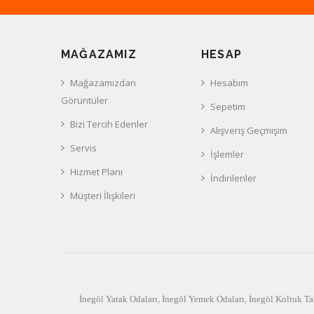
MAĞAZAMIZ
HESAP
Mağazamızdan
Hesabım
Görüntüler
Sepetim
Bizi Tercih Edenler
Alışveriş Geçmişim
Servis
İşlemler
Hizmet Planı
İndirilenler
Müşteri İlişkileri
İnegöl Yatak Odaları
,
İnegöl Yemek Odaları
,
İnegöl Koltuk Ta