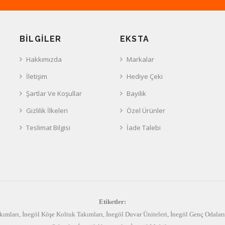
BILGILER
EKSTA
Hakkımızda
Markalar
İletişim
Hediye Çeki
Şartlar Ve Koşullar
Bayilik
Gizlilik İlkeleri
Özel Ürünler
Teslimat Bilgisi
İade Talebi
Etiketler:
kımları
,
İnegöl Köşe Koltuk Takımları
,
İnegöl Duvar Üniteleri
,
İnegöl Genç Odaları