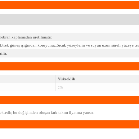
bran kaplamadan üretilmiştir.
z.Direk güneş ışığından koruyunuz.Sıcak yüzeylerin ve suyun uzun süreli yüzeye t
lir.
Yükseklik
cm
ktedir, bu değişimden oluşan fark takım fiyatına yansır.