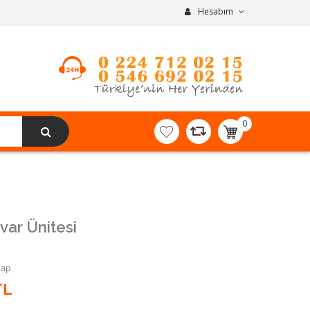
Hesabım
0
item(s)
-
0,00TL
var Ünitesi
Yap
TL