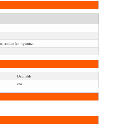
emasından koruyunuz.
Derinlik
cm