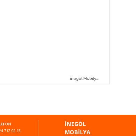
inegöl Mobilya
İNEGÖL
LEFON
24 712 02 15
MOBILYA