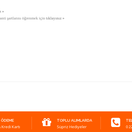
z »
ranti şartlarını öğrenmek için
tıklayınız »
 ÖDEME
TOPLU ALIMLARDA
TE
 Kredi Kartı
Süpriz Hediyeler
0 2