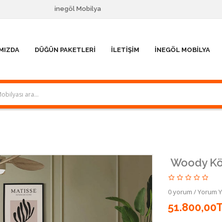
inegöl Mobilya
MIZDA
DÜĞÜN PAKETLERI
İLETIŞIM
İNEGÖL MOBILYA
Woody Köş
0 yorum
/
Yorum 
51.800,00