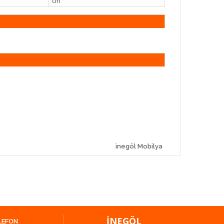
cm
inegöl Mobilya
İNEGÖL
LEFON