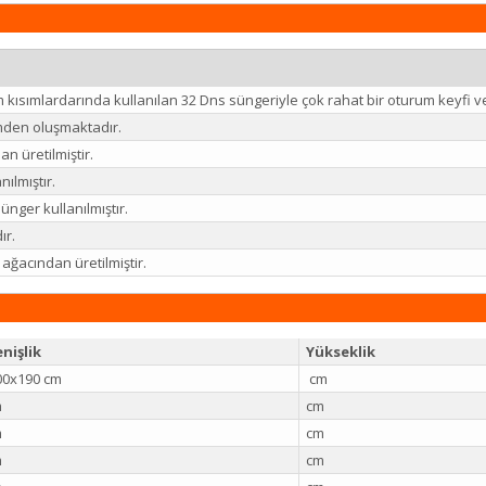
kısımlardarında kullanılan 32 Dns süngeriyle çok rahat bir oturum keyfi ve
mden oluşmaktadır.
n üretilmiştir.
anılmıştır.
ünger kullanılmıştır.
ır.
 ağacından üretilmiştir.
nişlik
Yükseklik
0x190 cm
cm
m
cm
m
cm
m
cm