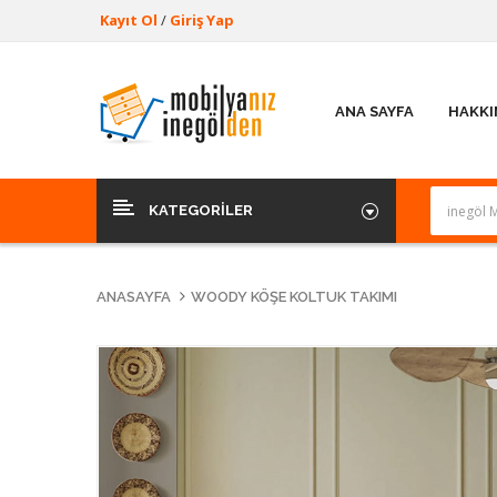
Kayıt Ol
/
Giriş Yap
ANA SAYFA
HAKKI
KATEGORILER
ANASAYFA
WOODY KÖŞE KOLTUK TAKIMI