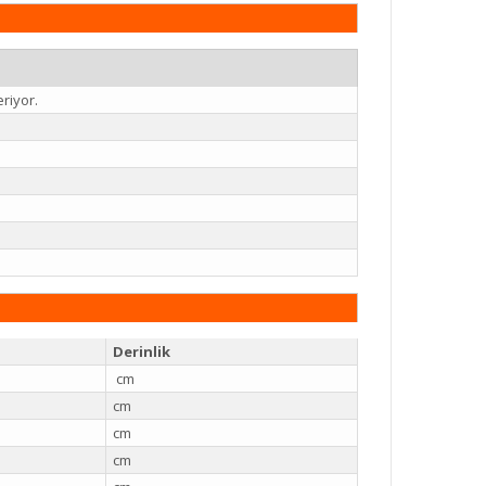
riyor.
Derinlik
cm
cm
cm
cm