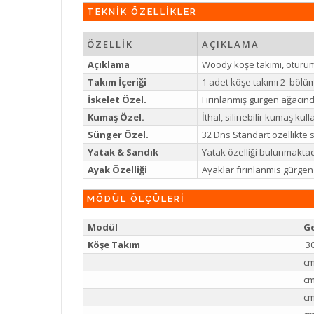
TEKNİK ÖZELLİKLER
ÖZELLİK
AÇIKLAMA
Açıklama
Woody köşe takımı, oturum 
Takım İçeriği
1 adet köşe takımı 2 bölü
İskelet Özel.
Fırınlanmış gürgen ağacında
Kumaş Özel.
İthal, silinebilir kumaş kull
Sünger Özel.
32 Dns Standart özellikte s
Yatak & Sandık
Yatak özelliği bulunmaktad
Ayak Özelliği
Ayaklar fırınlanmıs gürgen
MÖDÜL ÖLÇÜLERİ
Modül
Ge
Köşe Takım
30
c
c
c