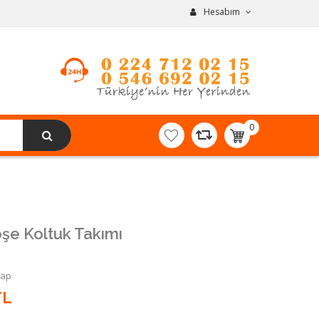
Hesabım
0
item(s)
-
0,00TL
e Koltuk Takımı
Yap
TL