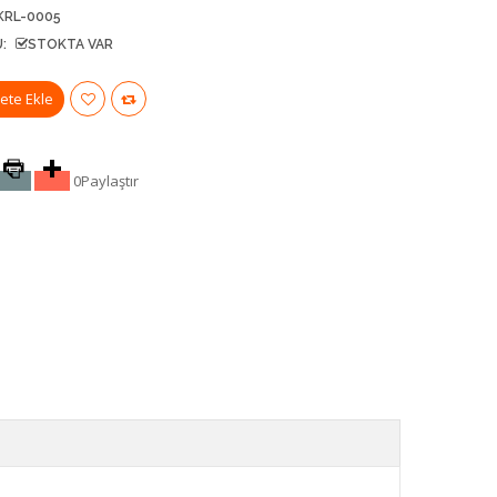
KRL-0005
:
STOKTA VAR
0
Paylaştır