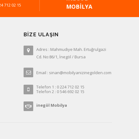
24 712 02 15
MOBILYA
BIZE ULAŞIN
Adres : Mahmudiye Mah. Ertuğrulgazi
Cd. No:86/1, İnegöl / Bursa
Email : sinan@mobilyanizinegolden.com
Telefon 1 : 0 224 712 02 15
Telefon 2 : 0 546 692 02 15
inegöl Mobilya