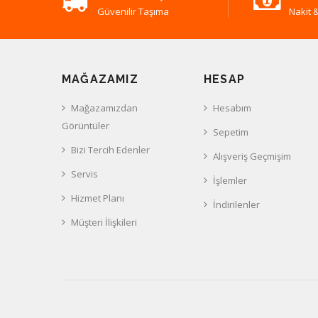
Güvenilir Taşıma
Nakit &
MAĞAZAMIZ
HESAP
Mağazamızdan
Hesabım
Görüntüler
Sepetim
Bizi Tercih Edenler
Alışveriş Geçmişim
Servis
İşlemler
Hizmet Planı
İndirilenler
Müşteri İlişkileri