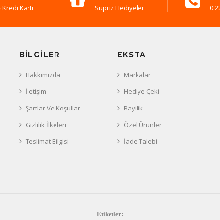
 Kredi Kartı
Süpriz Hediyeler
0 2
BILGILER
EKSTA
Hakkımızda
Markalar
İletişim
Hediye Çeki
Şartlar Ve Koşullar
Bayilik
Gizlilik İlkeleri
Özel Ürünler
Teslimat Bilgisi
İade Talebi
Etiketler: