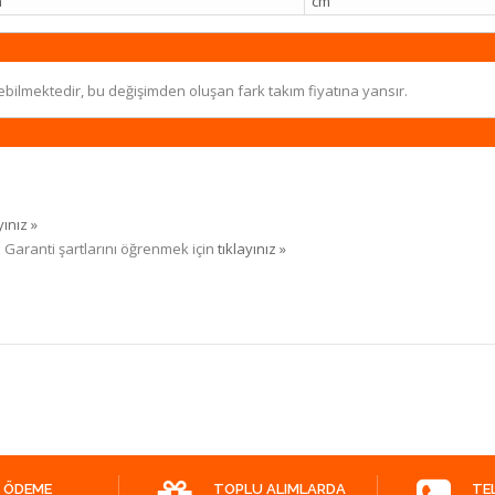
m
cm
ebilmektedir, bu değişimden oluşan fark takım fiyatına yansır.
yınız »
. Garanti şartlarını öğrenmek için
tıklayınız »
 ÖDEME
TOPLU ALIMLARDA
TE