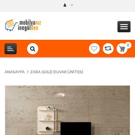
0
item(s
-
0,00T
ANASAYFA
ZARA GOLD DUVAR ÜNITESI