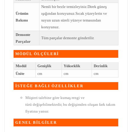
Nemli bir bezle temizleyiniz.Direk güneş
Ürünün
ışığından koruyunuz.Sıcak yüzeylerin ve
Bakımı
suyun uzun süreli yüzeye temasından
koruyunuz.
Demonte
Tüm parçalar demonte gönderilir.
Parçalar
MÖDÜL ÖLÇÜLERİ
Modül
Genişlik
Yükseklik
Derinlik
Ünite
cm
cm
cm
İSTEĞE BAĞLI ÖZELLİKLER
Müşteri talebine göre kumaş rengi ve
türü değişebilmektedir, bu değişimden oluşan fark takım
fiyatına yansır.
GENEL BİLGİLER