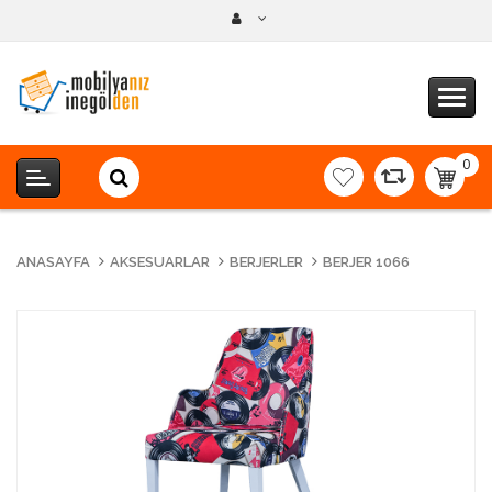
0
item(s
-
0,00T
ANASAYFA
AKSESUARLAR
BERJERLER
BERJER 1066