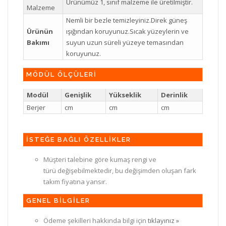
Ürünümüz 1, sınıf malzeme ile üretilmiştir.
Malzeme
Nemli bir bezle temizleyiniz.Direk güneş
Ürünün
ışığından koruyunuz.Sıcak yüzeylerin ve
Bakımı
suyun uzun süreli yüzeye temasından
koruyunuz.
MÖDÜL ÖLÇÜLERİ
Modül
Genişlik
Yükseklik
Derinlik
Berjer
cm
cm
cm
İSTEĞE BAĞLI ÖZELLİKLER
Müşteri talebine göre kumaş rengi ve
türü değişebilmektedir, bu değişimden oluşan fark
takım fiyatına yansır.
GENEL BİLGİLER
Ödeme şekilleri hakkında bilgi için
tıklayınız »