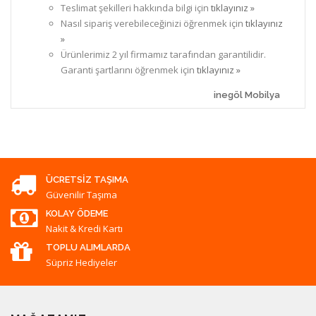
Teslimat şekilleri hakkında bilgi için
tıklayınız »
Nasıl sipariş verebileceğinizi öğrenmek için
tıklayınız
»
Ürünlerimiz 2 yıl firmamız tarafından garantilidir.
Garanti şartlarını öğrenmek için
tıklayınız »
inegöl Mobilya
ÜCRETSIZ TAŞIMA
Güvenilir Taşıma
KOLAY ÖDEME
Nakit & Kredi Kartı
TOPLU ALIMLARDA
Süpriz Hediyeler