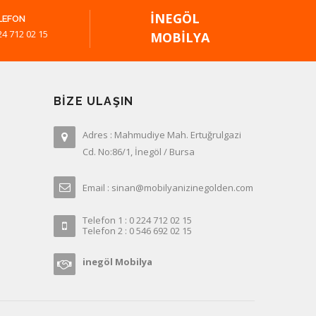
İNEGÖL
LEFON
24 712 02 15
MOBILYA
BIZE ULAŞIN
Adres : Mahmudiye Mah. Ertuğrulgazi
Cd. No:86/1, İnegöl / Bursa
Email : sinan@mobilyanizinegolden.com
Telefon 1 : 0 224 712 02 15
Telefon 2 : 0 546 692 02 15
inegöl Mobilya