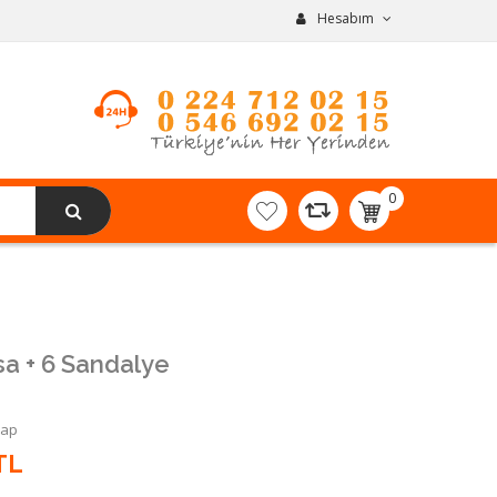
Hesabım
0
item(s)
-
0,00TL
a + 6 Sandalye
Yap
TL