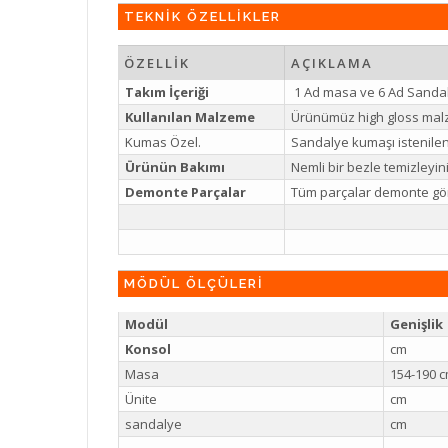
TEKNİK ÖZELLİKLER
ÖZELLİK
AÇIKLAMA
Takım İçeriği
1 Ad masa ve 6 Ad Sanda
Kullanılan Malzeme
Ürünümüz high gloss mal
Kumas Özel.
Sandalye kumaşı istenilen 
Ürünün Bakımı
Nemli bir bezle temizleyi
Demonte Parçalar
Tüm parçalar demonte gön
MÖDÜL ÖLÇÜLERİ
Modül
Genişlik
Konsol
cm
Masa
154-190 
Ünite
cm
sandalye
cm