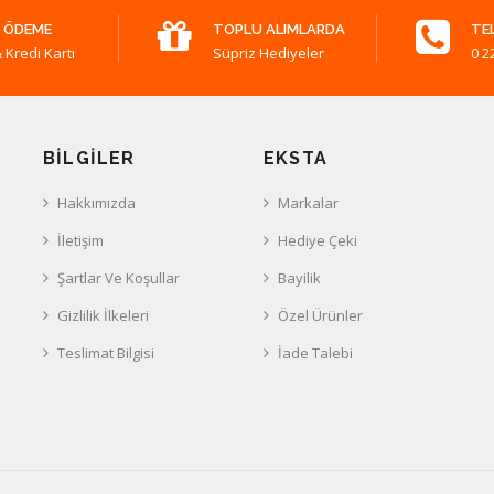
 ÖDEME
TOPLU ALIMLARDA
TE
 Kredi Kartı
Süpriz Hediyeler
0 2
BILGILER
EKSTA
Hakkımızda
Markalar
İletişim
Hediye Çeki
Şartlar Ve Koşullar
Bayilik
Gizlilik İlkeleri
Özel Ürünler
Teslimat Bilgisi
İade Talebi