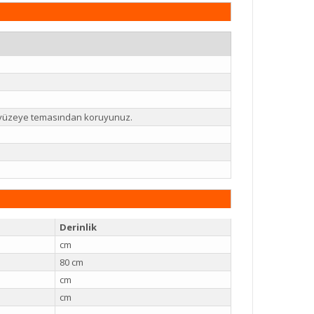
li yüzeye temasından koruyunuz.
Derinlik
cm
80 cm
cm
cm