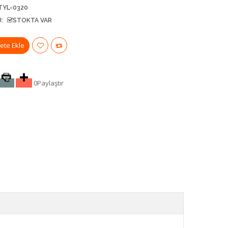
TYL-0320
:
STOKTA VAR
0
Paylaştır