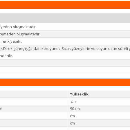
lyeden oluşmaktadır.
zemeden oluşmaktadir.
renk yapılır.
niz.Direk güneş ışığından koruyunuz.Sıcak yüzeylerin ve suyun uzun süre
derilir.
Yükseklik
cm
cm
90 cm
cm
cm