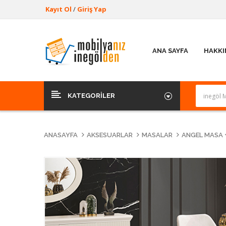
Kayıt Ol
/
Giriş Yap
ANA SAYFA
HAKKI
KATEGORILER
ANASAYFA
AKSESUARLAR
MASALAR
ANGEL MASA 