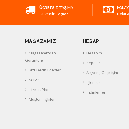
ÜCRETSIZ TAŞIMA
KOLAY
Güvenilir Taşıma
Nakit &
MAĞAZAMIZ
HESAP
Mağazamızdan
Hesabım
Görüntüler
Sepetim
Bizi Tercih Edenler
Alışveriş Geçmişim
Servis
İşlemler
Hizmet Planı
İndirilenler
Müşteri İlişkileri