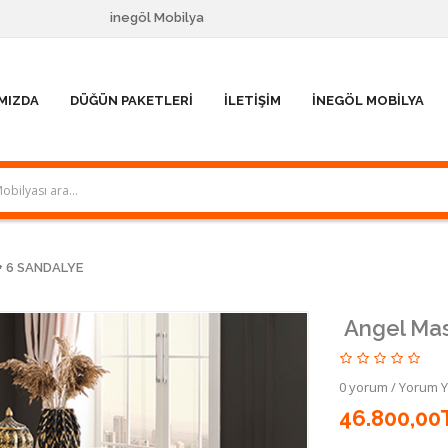
inegöl Mobilya
MIZDA
DÜĞÜN PAKETLERI
İLETIŞIM
İNEGÖL MOBILYA
+ 6 SANDALYE
Angel Mas
0 yorum
/
Yorum 
46.800,00