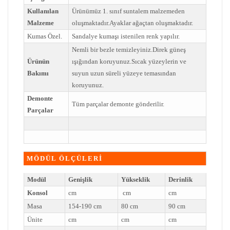
Kullanılan
Ürünümüz 1. sınıf suntalem malzemeden
Malzeme
oluşmaktadır.Ayaklar ağaçtan oluşmaktadır.
Kumas Özel.
Sandalye kumaşı istenilen renk yapılır.
Nemli bir bezle temizleyiniz.Direk güneş
Ürünün
ışığından koruyunuz.Sıcak yüzeylerin ve
Bakımı
suyun uzun süreli yüzeye temasından
koruyunuz.
Demonte
Tüm parçalar demonte gönderilir.
Parçalar
MÖDÜL ÖLÇÜLERİ
Modül
Genişlik
Yükseklik
Derinlik
Konsol
cm
cm
cm
Masa
154-190 cm
80 cm
90 cm
Ünite
cm
cm
cm