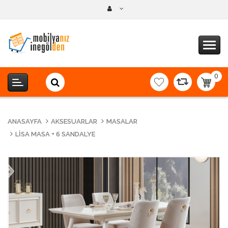
0
item(s
-
0,00T
ANASAYFA
AKSESUARLAR
MASALAR
LISA MASA + 6 SANDALYE