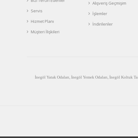
Bizi Tercih Edenler
Alışveriş Geçmişim
Servis
İşlemler
Hizmet Planı
İndirilenler
Müşteri İlişkileri
İnegöl Yatak Odaları
,
İnegöl Yemek Odaları
,
İnegöl Koltuk Ta