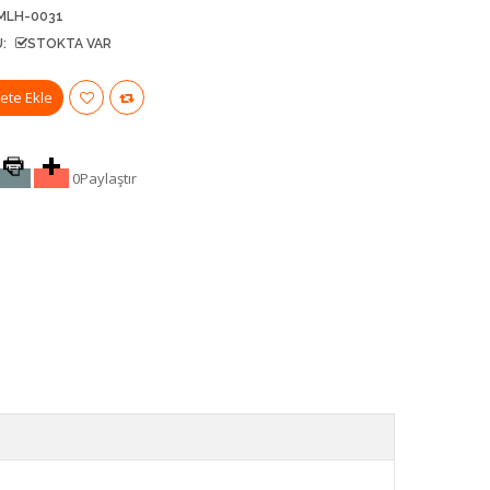
MLH-0031
:
STOKTA VAR
0
Paylaştır