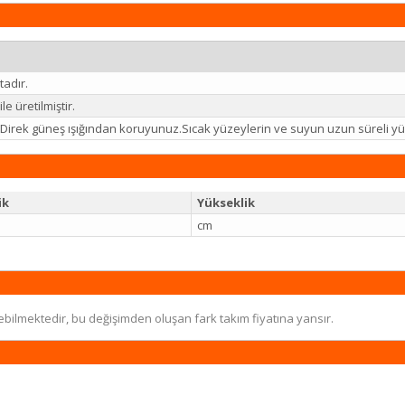
adır.
e üretilmiştir.
iz.Direk güneş ışığından koruyunuz.Sıcak yüzeylerin ve suyun uzun süreli
ik
Yükseklik
cm
ebilmektedir, bu değişimden oluşan fark takım fiyatına yansır.