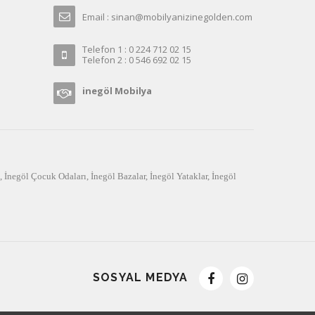
Email : sinan@mobilyanizinegolden.com
Telefon 1 : 0 224 712 02 15
Telefon 2 : 0 546 692 02 15
inegöl Mobilya
,
İnegöl Çocuk Odaları
,
İnegöl Bazalar
,
İnegöl Yataklar
,
İnegöl
SOSYAL MEDYA