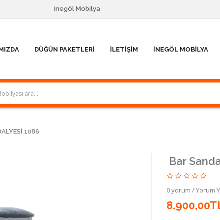
inegöl Mobilya
MIZDA
DÜĞÜN PAKETLERI
İLETIŞIM
İNEGÖL MOBILYA
ALYESI 1086
Bar Sanda
0 yorum
/
Yorum 
8.900,00T