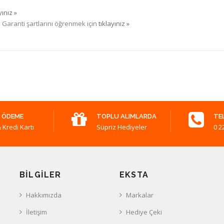
yınız »
. Garanti şartlarını öğrenmek için
tıklayınız »
 ÖDEME
TOPLU ALIMLARDA
TE
 Kredi Kartı
Süpriz Hediyeler
0 2
BILGILER
EKSTA
Hakkımızda
Markalar
İletişim
Hediye Çeki