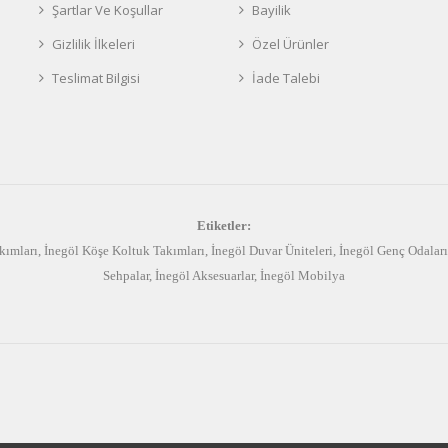
Şartlar Ve Koşullar
Bayilik
Gizlilik İlkeleri
Özel Ürünler
Teslimat Bilgisi
İade Talebi
Etiketler:
kımları
,
İnegöl Köşe Koltuk Takımları
,
İnegöl Duvar Üniteleri
,
İnegöl Genç Odaları
Sehpalar
,
İnegöl Aksesuarlar
,
İnegöl Mobilya