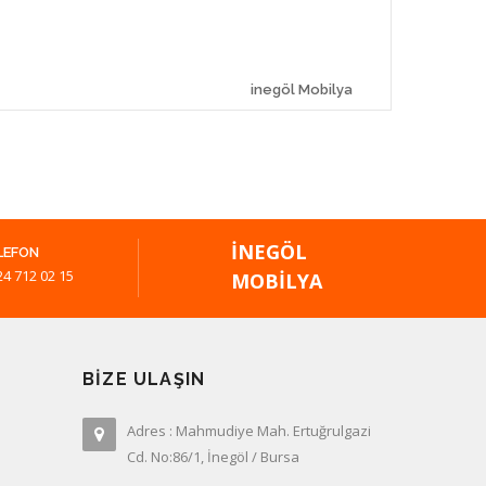
inegöl Mobilya
İNEGÖL
LEFON
24 712 02 15
MOBILYA
BIZE ULAŞIN
Adres : Mahmudiye Mah. Ertuğrulgazi
Cd. No:86/1, İnegöl / Bursa