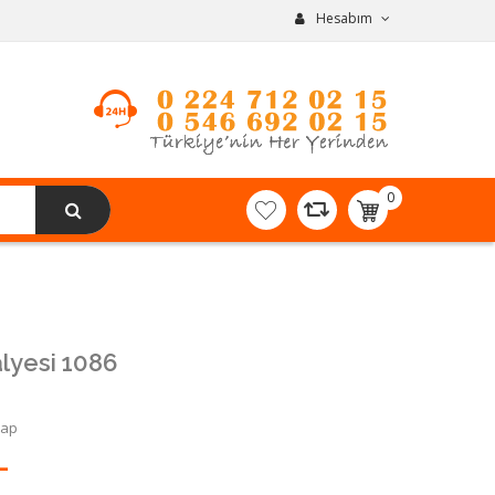
Hesabım
0
item(s)
-
0,00TL
lyesi 1086
Yap
L