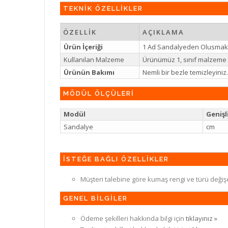
TEKNİK ÖZELLİKLER
ÖZELLİK
AÇIKLAMA
Ürün İçeriği
1 Ad Sandalyeden Olusmakt
Kullanılan Malzeme
Ürünümüz 1, sınıf malzeme il
Ürünün Bakımı
Nemli bir bezle temizleyin
MÖDÜL ÖLÇÜLERİ
Modül
Genişl
Sandalye
cm
İSTEĞE BAĞLI ÖZELLİKLER
Müşteri talebine göre kumaş rengi ve türü değiş
GENEL BİLGİLER
Ödeme şekilleri hakkında bilgi için
tıklayınız »