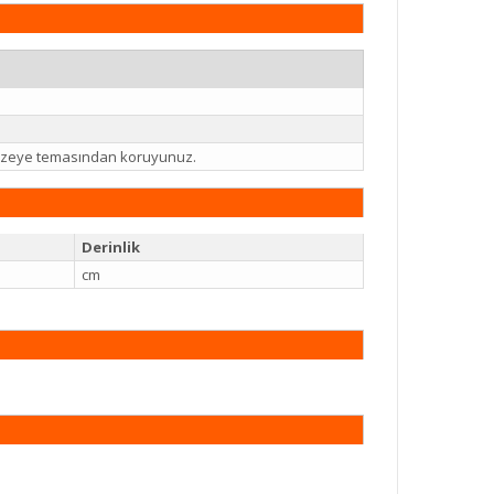
 yüzeye temasından koruyunuz.
Derinlik
cm