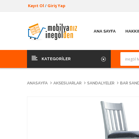
Kayıt Ol
/
Giriş Yap
ANA SAYFA
HAKKI
KATEGORILER
ANASAYFA
AKSESUARLAR
SANDALYELER
BAR SAND