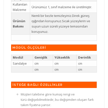
Kullanılan
Ürünümüz 1, sınıf malzeme ile üretilmiştir.
Malzeme
Nemli bir bezle temizleyiniz.Direk güneş
Ürünün
ışığından koruyunuz.Sıcak yüzeylerin ve
Bakımı
suyun uzun süreli yüzeye temasından
koruyunuz.
MÖDÜL ÖLÇÜLERİ
Modül
Genişlik
Yükseklik
Derinlik
Sandalye
cm
cm
cm
cm
cm
cm
İSTEĞE BAĞLI ÖZELLİKLER
Müşteri talebine göre kumaş rengi ve
türü değişebilmektedir, bu değişimden oluşan fark
takım fiyatına yansır.