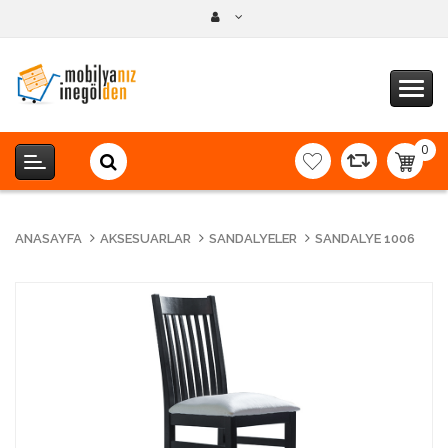
0
item(s
-
0,00T
ANASAYFA
AKSESUARLAR
SANDALYELER
SANDALYE 1006