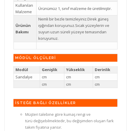
Kullanılan
Ürünümüz 1, sınıf malzeme ile üretilmiştir.
Malzeme
Nemli bir bezle temizleyiniz.Direk güneş
Ürünün
ışığından koruyunuz.Sıcak yüzeylerin ve
Bakımı
suyun uzun süreli yüzeye temasından
koruyunuz.
MÖDÜL ÖLÇÜLERİ
Modül
Genişlik
Yükseklik
Derinlik
Sandalye
cm
cm
cm
cm
cm
cm
İSTEĞE BAĞLI ÖZELLİKLER
Müşteri talebine göre kumaş rengi ve
türü değişebilmektedir, bu değişimden oluşan fark
takım fiyatına yansır.