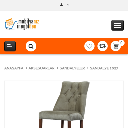
0
item(s
-
0,00T
ANASAYFA
AKSESUARLAR
SANDALYELER
SANDALYE 1027