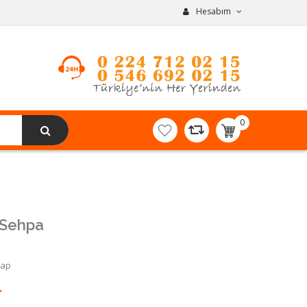
Hesabım
0
item(s)
-
0,00TL
 Sehpa
Yap
L