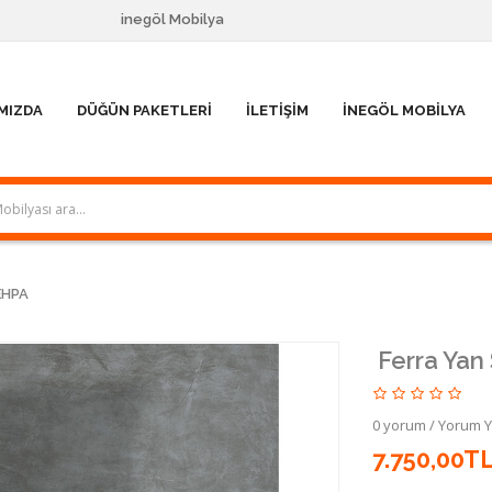
inegöl Mobilya
MIZDA
DÜĞÜN PAKETLERI
İLETIŞIM
İNEGÖL MOBILYA
EHPA
Ferra Yan
0 yorum
/
Yorum 
7.750,00T