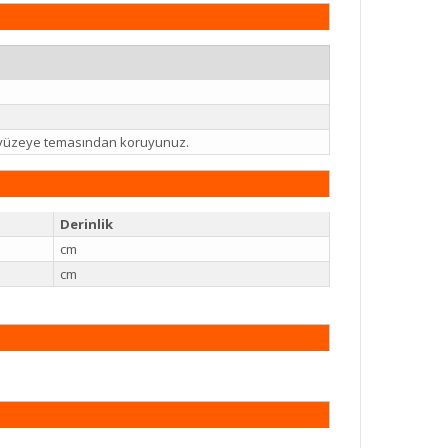
li yüzeye temasından koruyunuz.
Derinlik
cm
cm