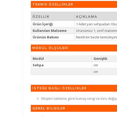
TEKNİK ÖZELLİKLER
ÖZELLİK
AÇIKLAMA
Ürün İçeriği
1 Adet yan sehpadan Olu
Kullanılan Malzeme
Ürünümüz 1, sınıf malzeme 
Ürünün Bakımı
Nemli bir bezle temizleyi
MÖDÜL ÖLÇÜLERİ
Modül
Genişlik
Sehpa
cm
cm
İSTEĞE BAĞLI ÖZELLİKLER
Müşteri talebine göre kumaş rengi ve türü değiş
GENEL BİLGİLER