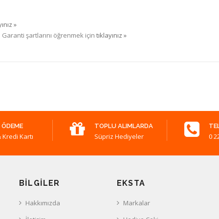
yınız »
. Garanti şartlarını öğrenmek için
tıklayınız »
 ÖDEME
TOPLU ALIMLARDA
TE
 Kredi Kartı
Süpriz Hediyeler
0 2
BILGILER
EKSTA
Hakkımızda
Markalar