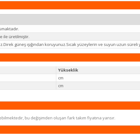
smaktadır.
ile üretilmiştir.
niz.Direk güneş ışığından koruyunuz.Sıcak yüzeylerin ve suyun uzun süre
Yükseklik
cm
cm
ebilmektedir, bu değişimden oluşan fark takım fiyatına yansır.