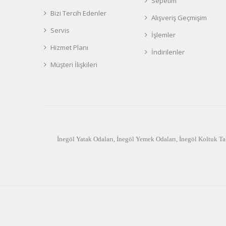
Sepetim
Bizi Tercih Edenler
Alışveriş Geçmişim
Servis
İşlemler
Hizmet Planı
İndirilenler
Müşteri İlişkileri
İnegöl Yatak Odaları
,
İnegöl Yemek Odaları
,
İnegöl Koltuk Ta