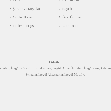
İletişim
Hediye Çeki
Şartlar Ve Koşullar
Bayilik
Gizlilik İlkeleri
Özel Ürünler
Teslimat Bilgisi
İade Talebi
Etiketler:
kımları
,
İnegöl Köşe Koltuk Takımları
,
İnegöl Duvar Üniteleri
,
İnegöl Genç Odaları
Sehpalar
,
İnegöl Aksesuarlar
,
İnegöl Mobilya