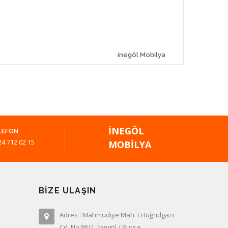
inegöl Mobilya
İNEGÖL
LEFON
24 712 02 15
MOBILYA
BIZE ULAŞIN
Adres : Mahmudiye Mah. Ertuğrulgazi
Cd. No:86/1, İnegöl / Bursa