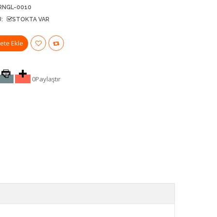
RNGL-0010
:
STOKTA VAR
0
Paylaştır