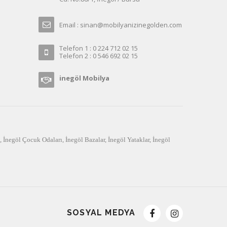
Email : sinan@mobilyanizinegolden.com
Telefon 1 : 0 224 712 02 15
Telefon 2 : 0 546 692 02 15
inegöl Mobilya
,
İnegöl Çocuk Odaları
,
İnegöl Bazalar
,
İnegöl Yataklar
,
İnegöl
SOSYAL MEDYA