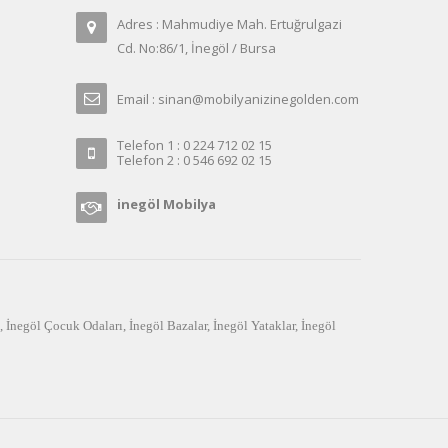
Adres : Mahmudiye Mah. Ertuğrulgazi
Cd. No:86/1, İnegöl / Bursa
Email : sinan@mobilyanizinegolden.com
Telefon 1 : 0 224 712 02 15
Telefon 2 : 0 546 692 02 15
inegöl Mobilya
,
İnegöl Çocuk Odaları
,
İnegöl Bazalar
,
İnegöl Yataklar
,
İnegöl