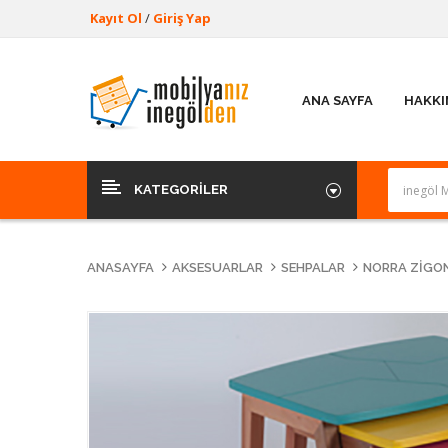
Kayıt Ol
/
Giriş Yap
ANA SAYFA
HAKKI
KATEGORILER
ANASAYFA
AKSESUARLAR
SEHPALAR
NORRA ZIGO