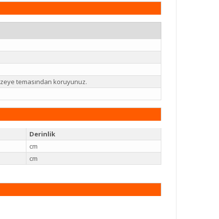
 yüzeye temasından koruyunuz.
Derinlik
cm
cm