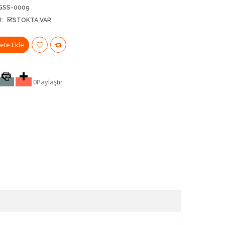
GSS-0009
:
STOKTA VAR
0
Paylaştır