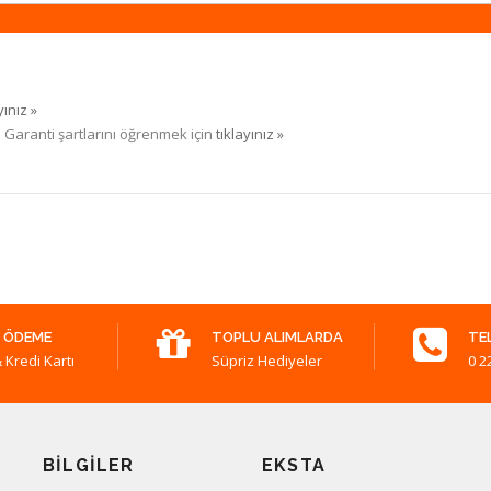
yınız »
. Garanti şartlarını öğrenmek için
tıklayınız »
 ÖDEME
TOPLU ALIMLARDA
TE
 Kredi Kartı
Süpriz Hediyeler
0 2
BILGILER
EKSTA