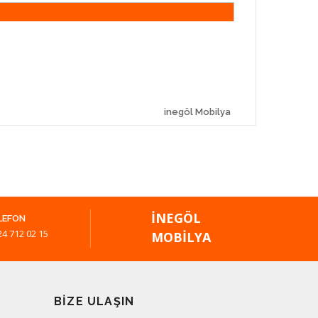
inegöl Mobilya
İNEGÖL
LEFON
24 712 02 15
MOBILYA
BIZE ULAŞIN