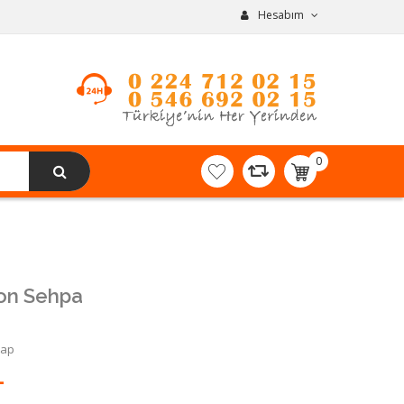
Hesabım
0
item(s)
-
0,00TL
on Sehpa
Yap
L