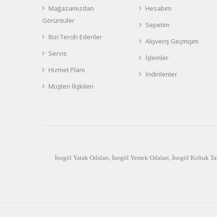
Mağazamızdan
Hesabım
Görüntüler
Sepetim
Bizi Tercih Edenler
Alışveriş Geçmişim
Servis
İşlemler
Hizmet Planı
İndirilenler
Müşteri İlişkileri
İnegöl Yatak Odaları
,
İnegöl Yemek Odaları
,
İnegöl Koltuk Ta