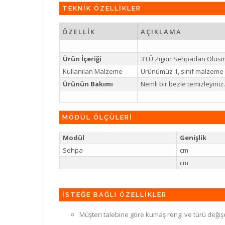
TEKNİK ÖZELLİKLER
ÖZELLİK
AÇIKLAMA
Ürün İçeriği
3'LÜ Zigon Sehpadan Olusm
Kullanılan Malzeme
Ürünümüz 1, sınıf malzeme il
Ürünün Bakımı
Nemli bir bezle temizleyin
MÖDÜL ÖLÇÜLERİ
Modül
Genişlik
Sehpa
cm
cm
İSTEĞE BAĞLI ÖZELLİKLER
Müşteri talebine göre kumaş rengi ve türü değiş