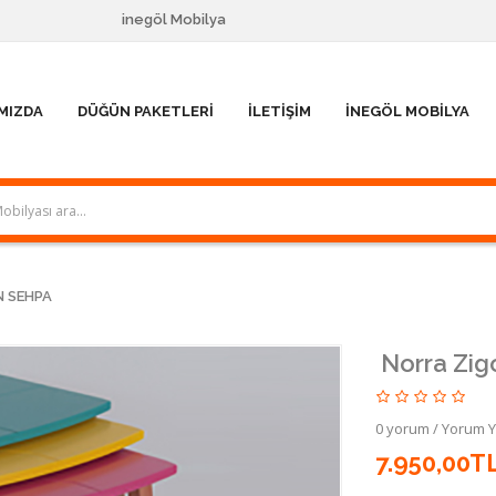
inegöl Mobilya
MIZDA
DÜĞÜN PAKETLERI
İLETIŞIM
İNEGÖL MOBILYA
N SEHPA
Norra Zig
0 yorum
/
Yorum 
7.950,00T