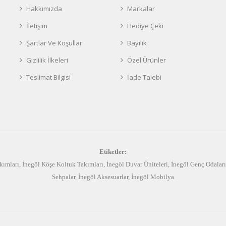
Hakkımızda
Markalar
İletişim
Hediye Çeki
Şartlar Ve Koşullar
Bayilik
Gizlilik İlkeleri
Özel Ürünler
Teslimat Bilgisi
İade Talebi
Etiketler:
kımları
,
İnegöl Köşe Koltuk Takımları
,
İnegöl Duvar Üniteleri
,
İnegöl Genç Odaları
Sehpalar
,
İnegöl Aksesuarlar
,
İnegöl Mobilya