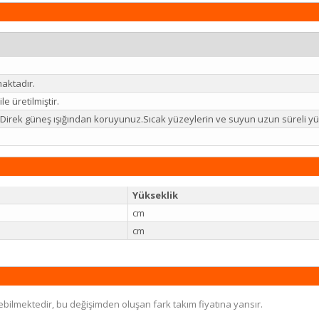
aktadır.
e üretilmiştir.
iz.Direk güneş ışığından koruyunuz.Sıcak yüzeylerin ve suyun uzun süreli
Yükseklik
cm
cm
ebilmektedir, bu değişimden oluşan fark takım fiyatına yansır.