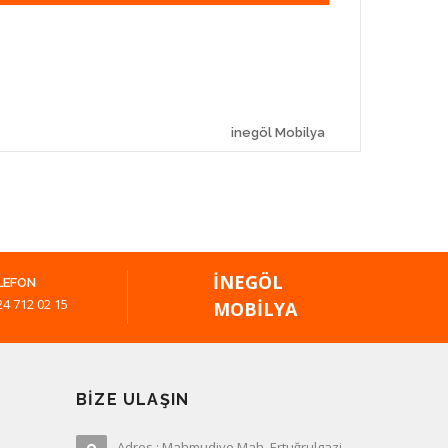
inegöl Mobilya
İNEGÖL
LEFON
24 712 02 15
MOBILYA
BIZE ULAŞIN
Adres : Mahmudiye Mah. Ertuğrulgazi