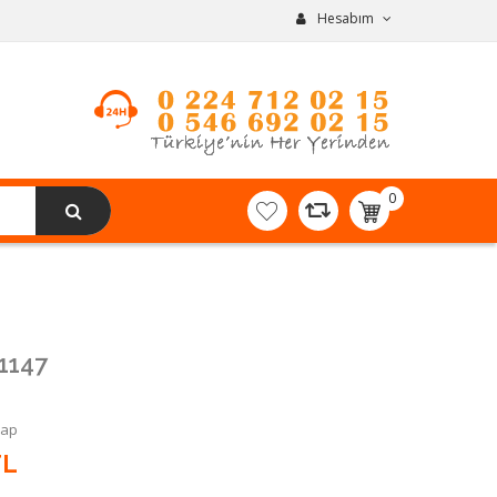
Hesabım
0
item(s)
-
0,00TL
1147
Yap
TL