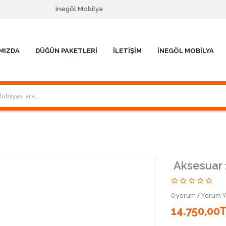
inegöl Mobilya
MIZDA
DÜĞÜN PAKETLERI
İLETIŞIM
İNEGÖL MOBILYA
Aksesuar 
0 yorum
/
Yorum 
14.750,00