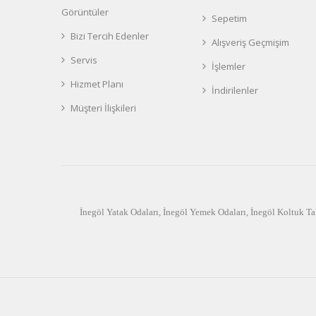
Görüntüler
Sepetim
Bizi Tercih Edenler
Alışveriş Geçmişim
Servis
İşlemler
Hizmet Planı
İndirilenler
Müşteri İlişkileri
İnegöl Yatak Odaları
,
İnegöl Yemek Odaları
,
İnegöl Koltuk Ta