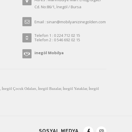
Cd. No:86/1, İnegöl / Bursa
Email : sinan@mobilyanizinegolden.com
Telefon 1 : 0 224 712 02 15
Telefon 2 : 0 546 692 02 15
inegöl Mobilya
,
İnegöl Çocuk Odaları
,
İnegöl Bazalar
,
İnegöl Yataklar
,
İnegöl
SOSYAL MEDYA