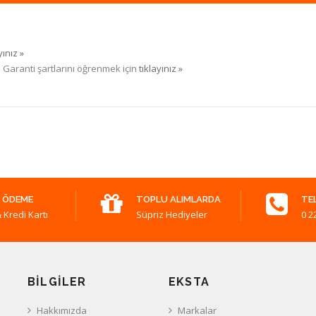
yınız »
. Garanti şartlarını öğrenmek için
tıklayınız »
 ÖDEME
TOPLU ALIMLARDA
TE
 Kredi Kartı
Süpriz Hediyeler
0 2
BILGILER
EKSTA
Hakkımızda
Markalar