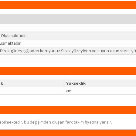
 Olusmaktadır.
usmaktadir.
iz.Direk güneş ışığından koruyunuz.Sıcak yüzeylerin ve suyun uzun süreli
ik
Yükseklik
cm
ebilmektedir, bu değişimden oluşan fark takım fiyatına yansır.