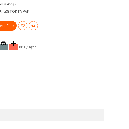
MLH-0074
:
STOKTA VAR
0
Paylaştır