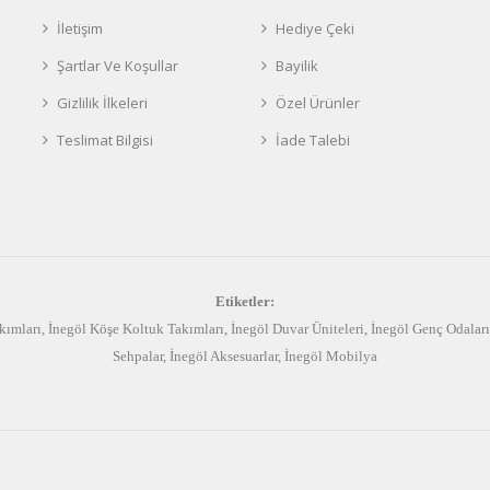
İletişim
Hediye Çeki
Şartlar Ve Koşullar
Bayilik
Gizlilik İlkeleri
Özel Ürünler
Teslimat Bilgisi
İade Talebi
Etiketler:
kımları
,
İnegöl Köşe Koltuk Takımları
,
İnegöl Duvar Üniteleri
,
İnegöl Genç Odaları
Sehpalar
,
İnegöl Aksesuarlar
,
İnegöl Mobilya