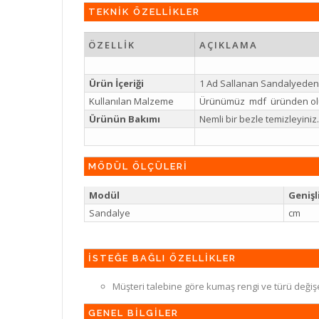
TEKNİK ÖZELLİKLER
ÖZELLİK
AÇIKLAMA
Ürün İçeriği
1 Ad Sallanan Sandalyeden
Kullanılan Malzeme
Ürünümüz mdf üründen ol
Ürünün Bakımı
Nemli bir bezle temizleyin
MÖDÜL ÖLÇÜLERİ
Modül
Genişl
Sandalye
cm
İSTEĞE BAĞLI ÖZELLİKLER
Müşteri talebine göre kumaş rengi ve türü değiş
GENEL BİLGİLER