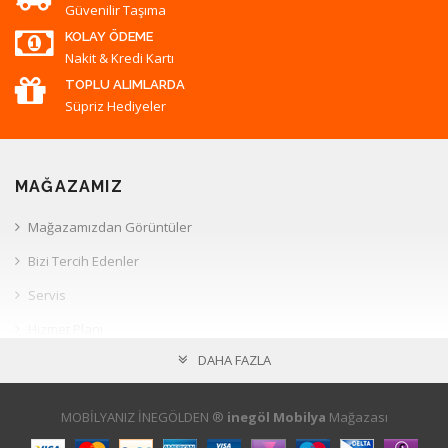
Güvenilir Taşıma
KOLAY ÖDEME
Nakit & Kredi Kartı
TOPLU ALIMLARDA
Süpriz Hediyeler
MAĞAZAMIZ
Mağazamızdan Görüntüler
Bizi Tercih Edenler
Servis
Hizmet Planı
DAHA FAZLA
Müşteri İlişkileri
HESAP
MOBİLYANIZ İNEGÖLDEN ®
inegöl Mobilya
Mağazası
Hesabım