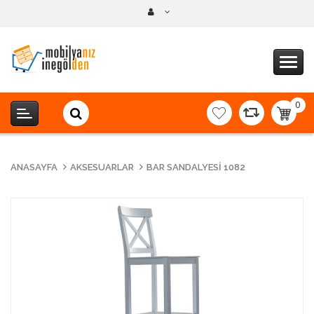
0
item(s
-
0,00T
ANASAYFA
AKSESUARLAR
BAR SANDALYESI 1082