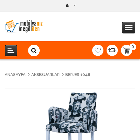
0
item(s
-
0,00T
ANASAYFA
AKSESUARLAR
BERJER 1046