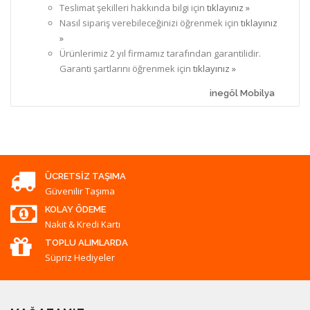
Teslimat şekilleri hakkında bilgi için
tıklayınız »
Nasıl sipariş verebileceğinizi öğrenmek için
tıklayınız
»
Ürünlerimiz 2 yıl firmamız tarafından garantilidir.
Garanti şartlarını öğrenmek için
tıklayınız »
inegöl Mobilya
ÜCRETSIZ TAŞIMA
Güvenilir Taşıma
KOLAY ÖDEME
Nakit & Kredi Kartı
TOPLU ALIMLARDA
Süpriz Hediyeler