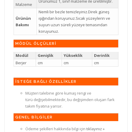
Ürünümüz 1, sınıf malzeme ile üretilmiştir.
Malzeme
Nemli bir bezle temizleyiniz.Direk güneş
Ürünün
ışığından koruyunuz.Sıcak yüzeylerin ve
Bakımı
suyun uzun süreli yüzeye temasından
koruyunuz.
MÖDÜL ÖLÇÜLERİ
Modül
Genişlik
Yükseklik
Derinlik
Berjer
cm
cm
cm
İSTEĞE BAĞLI ÖZELLİKLER
Müşteri talebine göre kumaş rengi ve
türü değişebilmektedir, bu değişimden oluşan fark
takım fiyatına yansır.
GENEL BİLGİLER
Ödeme şekilleri hakkında bilgi için
tıklayınız »