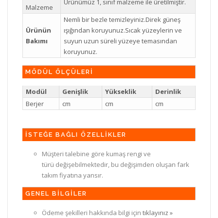
Ürünümüz 1, sınıf malzeme ile üretilmiştir.
Malzeme
Nemli bir bezle temizleyiniz.Direk güneş
Ürünün
ışığından koruyunuz.Sıcak yüzeylerin ve
Bakımı
suyun uzun süreli yüzeye temasından
koruyunuz.
MÖDÜL ÖLÇÜLERİ
Modül
Genişlik
Yükseklik
Derinlik
Berjer
cm
cm
cm
İSTEĞE BAĞLI ÖZELLİKLER
Müşteri talebine göre kumaş rengi ve
türü değişebilmektedir, bu değişimden oluşan fark
takım fiyatına yansır.
GENEL BİLGİLER
Ödeme şekilleri hakkında bilgi için
tıklayınız »