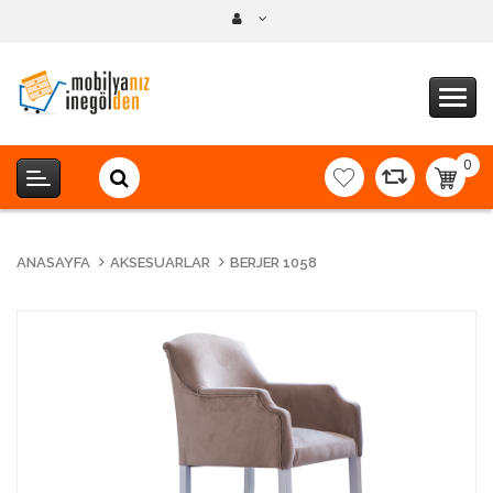
0
item(s
-
0,00T
ANASAYFA
AKSESUARLAR
BERJER 1058