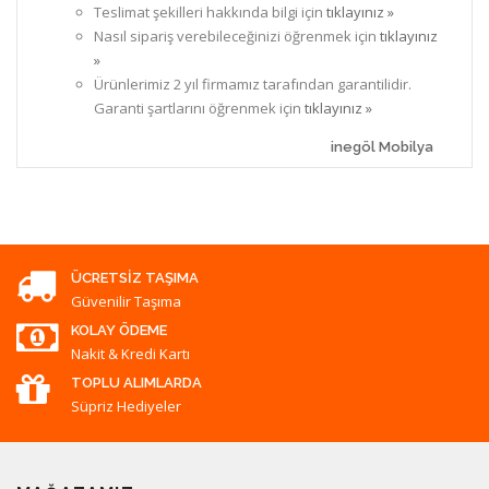
Teslimat şekilleri hakkında bilgi için
tıklayınız »
Nasıl sipariş verebileceğinizi öğrenmek için
tıklayınız
»
Ürünlerimiz 2 yıl firmamız tarafından garantilidir.
Garanti şartlarını öğrenmek için
tıklayınız »
inegöl Mobilya
ÜCRETSIZ TAŞIMA
Güvenilir Taşıma
KOLAY ÖDEME
Nakit & Kredi Kartı
TOPLU ALIMLARDA
Süpriz Hediyeler