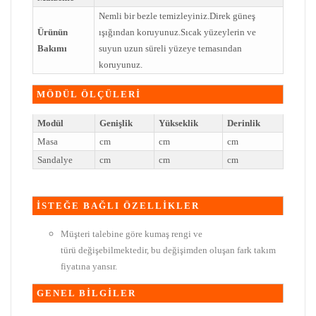
Nemli bir bezle temizleyiniz.Direk güneş
Ürünün
ışığından koruyunuz.Sıcak yüzeylerin ve
Bakımı
suyun uzun süreli yüzeye temasından
koruyunuz.
MÖDÜL ÖLÇÜLERİ
Modül
Genişlik
Yükseklik
Derinlik
Masa
cm
cm
cm
Sandalye
cm
cm
cm
İSTEĞE BAĞLI ÖZELLİKLER
Müşteri talebine göre kumaş rengi ve
türü değişebilmektedir, bu değişimden oluşan fark takım
fiyatına yansır.
GENEL BİLGİLER