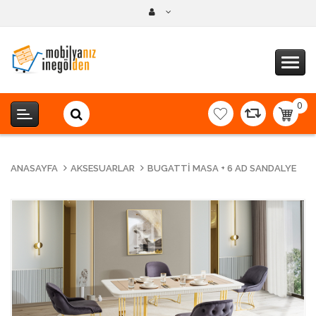
0
item(s
-
0,00T
ANASAYFA
AKSESUARLAR
BUGATTI MASA + 6 AD SANDALYE