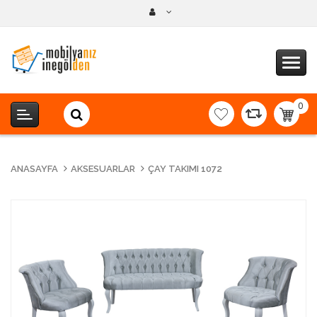
0
item(s
-
0,00T
ANASAYFA
AKSESUARLAR
ÇAY TAKIMI 1072