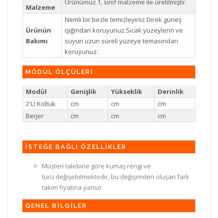
Ürünümüz 1, sınıf malzeme ile üretilmiştir.
Malzeme
Nemli bir bezle temizleyiniz.Direk güneş
Ürünün
ışığından koruyunuz.Sıcak yüzeylerin ve
Bakımı
suyun uzun süreli yüzeye temasından
koruyunuz.
MÖDÜL ÖLÇÜLERİ
Modül
Genişlik
Yükseklik
Derinlik
2'Lİ Koltuk
cm
cm
cm
Berjer
cm
cm
cm
İSTEĞE BAĞLI ÖZELLİKLER
Müşteri talebine göre kumaş rengi ve
türü değişebilmektedir, bu değişimden oluşan fark
takım fiyatına yansır.
GENEL BİLGİLER