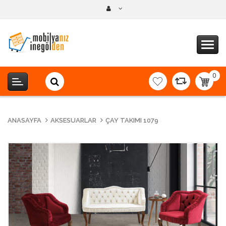
0
item(s
-
0,00T
ANASAYFA
AKSESUARLAR
ÇAY TAKIMI 1079