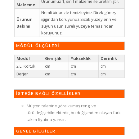
Ürünümüz 1, sınıf malzeme ile üretilmiştir.
Malzeme
Nemli bir bezle temizleyiniz.Direk güneş
Ürünün
ışığından koruyunuz.Sıcak yüzeylerin ve
Bakımı
suyun uzun süreli yüzeye temasından
koruyunuz.
MÖDÜL ÖLÇÜLERİ
Modül
Genişlik
Yükseklik
Derinlik
2'Lİ Koltuk
cm
cm
cm
Berjer
cm
cm
cm
İSTEĞE BAĞLI ÖZELLİKLER
Müşteri talebine göre kumaş rengi ve
türü değişebilmektedir, bu değişimden oluşan fark
takım fiyatına yansır.
GENEL BİLGİLER