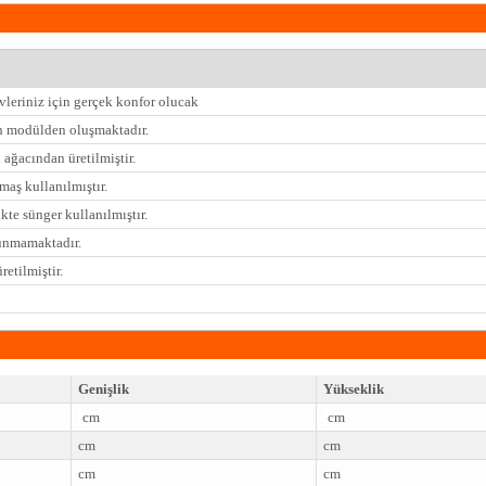
leriniz için gerçek konfor olucak
n modülden oluşmaktadır.
 ağacından üretilmiştir.
umaş kullanılmıştır.
kte sünger kullanılmıştır.
lunmamaktadır.
retilmiştir.
Genişlik
Yükseklik
cm
cm
cm
cm
cm
cm