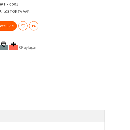
ŞPT - 0001
:
STOKTA VAR
0
Paylaştır