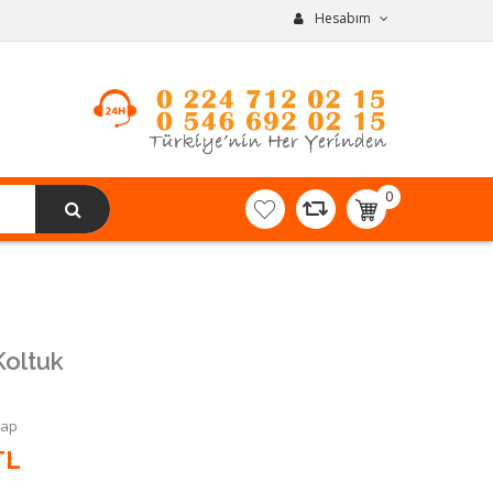
Hesabım
0
item(s)
-
0,00TL
Koltuk
Yap
TL