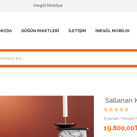
inegöl Mobilya
MIZDA
DÜĞÜN PAKETLERI
İLETIŞIM
İNEGÖL MOBILYA
Sallanan 
0 yorum
/
Yorum 
19.800,00