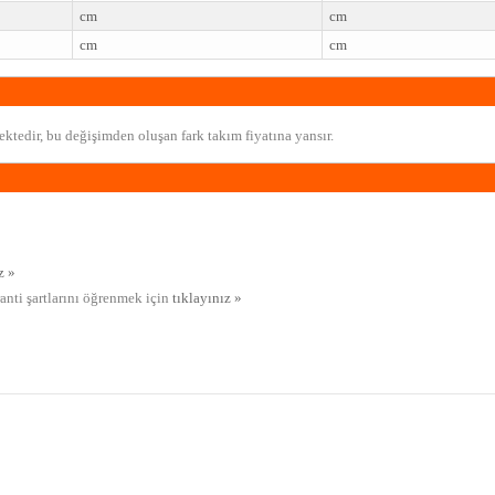
cm
cm
cm
cm
ktedir, bu değişimden oluşan fark takım fiyatına yansır.
z »
ranti şartlarını öğrenmek için
tıklayınız »