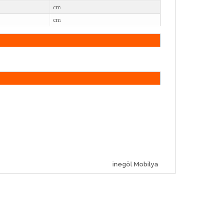
cm
cm
inegöl Mobilya