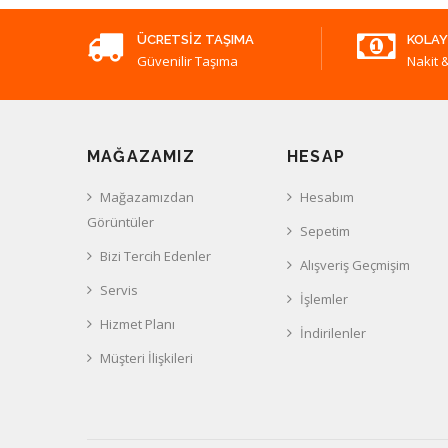
ÜCRETSIZ TAŞIMA
KOLAY
Güvenilir Taşıma
Nakit &
MAĞAZAMIZ
HESAP
Mağazamızdan
Hesabım
Görüntüler
Sepetim
Bizi Tercih Edenler
Alışveriş Geçmişim
Servis
İşlemler
Hizmet Planı
İndirilenler
Müşteri İlişkileri