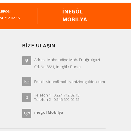
İNEGÖL
LEFON
24 712 02 15
MOBILYA
BIZE ULAŞIN
Adres : Mahmudiye Mah. Ertuğrulgazi
Cd. No:86/1, İnegöl / Bursa
Email : sinan@mobilyanizinegolden.com
Telefon 1 : 0 224 712 02 15
Telefon 2 : 0 546 692 02 15
inegöl Mobilya