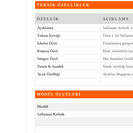
TEKNİK ÖZELLİKLER
ÖZELLİK
AÇIKLAMA
Açıklama
Sallanan koltuk ev
Takım İçeriği
Ürün 1 Ad Sallana
İskelet Özel.
Fırınlanmış gürgen
Kumaş Özel.
İthal, silinebilir k
Sünger Özel.
Dns Standart özelli
Yatak & Sandık
Yatak özelliği bu
Ayak Özelliği
Ayaklar Ahşaptan ü
MÖDÜL ÖLÇÜLERİ
Modül
Sallanan Koltuk