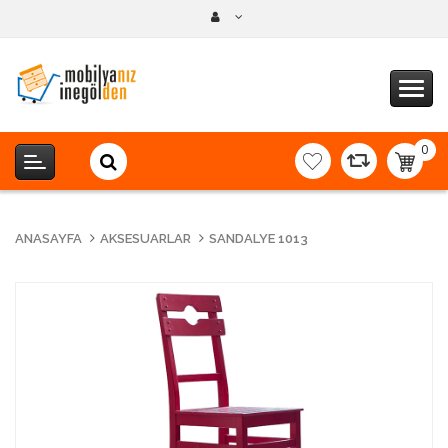
0
item(s
-
0,00T
ANASAYFA
AKSESUARLAR
SANDALYE 1013