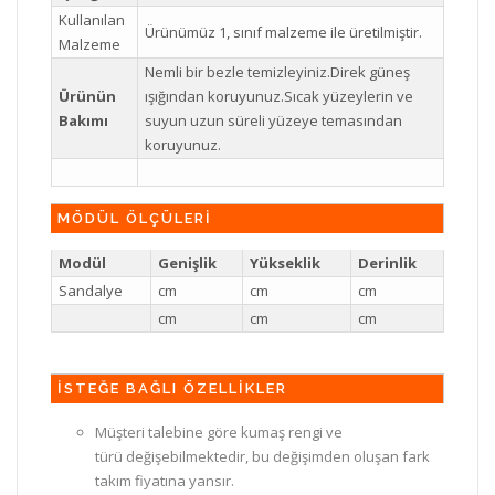
Kullanılan
Ürünümüz 1, sınıf malzeme ile üretilmiştir.
Malzeme
Nemli bir bezle temizleyiniz.Direk güneş
Ürünün
ışığından koruyunuz.Sıcak yüzeylerin ve
Bakımı
suyun uzun süreli yüzeye temasından
koruyunuz.
MÖDÜL ÖLÇÜLERİ
Modül
Genişlik
Yükseklik
Derinlik
Sandalye
cm
cm
cm
cm
cm
cm
İSTEĞE BAĞLI ÖZELLİKLER
Müşteri talebine göre kumaş rengi ve
türü değişebilmektedir, bu değişimden oluşan fark
takım fiyatına yansır.