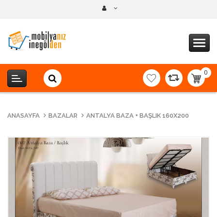
0
item(s
-
0,00T
ANASAYFA
BAZALAR
ANTALYA BAZA + BAŞLIK 160X200