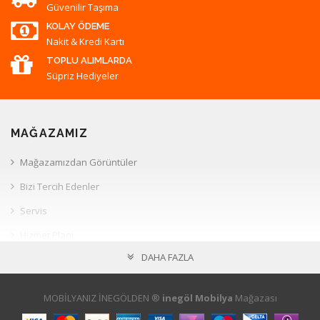
Güvenilir Taşıma
KOLAY ÖDEME
Nakit & Kredi Kartı
TOPLU ALIMLARDA
Süpriz Hediyeler
MAĞAZAMIZ
Mağazamızdan Görüntüler
Bizi Tercih Edenler
Servis
Hizmet Planı
DAHA FAZLA
Müşteri İlişkileri
HESAP
MOBİLYANIZ İNEGÖLDEN ®
inegöl Mobilya
Mağazası
Hesabım