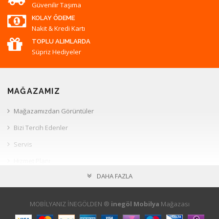
Güvenilir Taşıma
KOLAY ÖDEME
Nakit & Kredi Kartı
TOPLU ALIMLARDA
Süpriz Hediyeler
MAĞAZAMIZ
Mağazamızdan Görüntüler
Bizi Tercih Edenler
Servis
Hizmet Planı
DAHA FAZLA
Müşteri İlişkileri
HESAP
MOBİLYANIZ İNEGÖLDEN ®
inegöl Mobilya
Mağazası
Hesabım