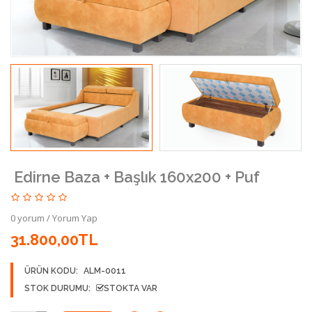
Edirne Baza + Başlık 160x200 + Puf
0 yorum
/
Yorum Yap
31.800,00TL
ÜRÜN KODU:
ALM-0011
STOK DURUMU:
STOKTA VAR