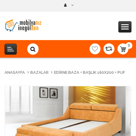
0
item(s
-
0,00T
ANASAYFA
BAZALAR
EDIRNE BAZA + BAŞLIK 160X200 + PUF