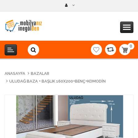
0
item(s
-
0,00T
ANASAYFA
BAZALAR
ULUDAĞ BAZA + BAŞLIK 160X200+BENÇ+KOMODIN