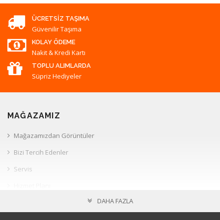
ÜCRETSIZ TAŞIMA
Güvenilir Taşıma
KOLAY ÖDEME
Nakit & Kredi Kartı
TOPLU ALIMLARDA
Süpriz Hediyeler
MAĞAZAMIZ
Mağazamızdan Görüntüler
Bizi Tercih Edenler
Servis
Hizmet Planı
DAHA FAZLA
Müşteri İlişkileri