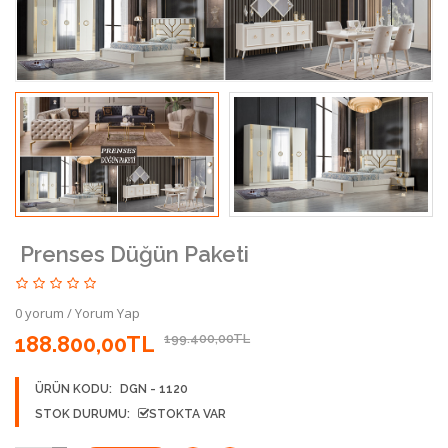
Prenses Düğün Paketi
0 yorum
/
Yorum Yap
188.800,00TL
199.400,00TL
ÜRÜN KODU:
DGN - 1120
STOK DURUMU:
STOKTA VAR