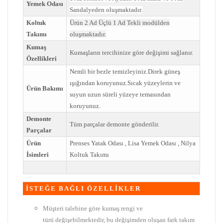
Yemek Odası
Sandalyeden oluşmaktadır.
Koltuk
Ürün 2 Ad Üçlü 1 Ad Tekli modülden
Takımı
oluşmaktadır.
Kumaş
Kumaşların tercihinize göre değişimi sağlanır.
Özellikleri
Nemli bir bezle temizleyiniz.Direk güneş
ışığından koruyunuz.Sıcak yüzeylerin ve
Ürün Bakımı
suyun uzun süreli yüzeye temasından
koruyunuz.
Demonte
Tüm parçalar demonte gönderilir.
Parçalar
Ürün
Prenses Yatak Odası , Lisa Yemek Odası , Nilya
İsimleri
Koltuk Takımı
İSTEĞE BAĞLI ÖZELLİKLER
Müşteri talebine göre kumaş rengi ve
türü değişebilmektedir, bu değişimden oluşan fark takım