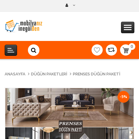
0
item(s
-
0,00T
ANASAYFA
DÜĞÜN PAKETLERI
PRENSES DÜĞÜN PAKETI
-5%