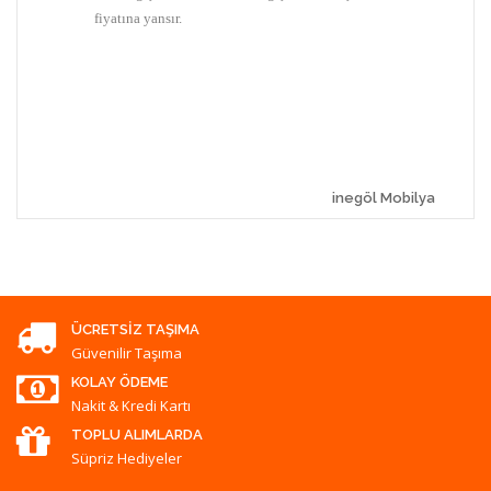
fiyatına yansır.
inegöl Mobilya
ÜCRETSIZ TAŞIMA
Güvenilir Taşıma
KOLAY ÖDEME
Nakit & Kredi Kartı
TOPLU ALIMLARDA
Süpriz Hediyeler