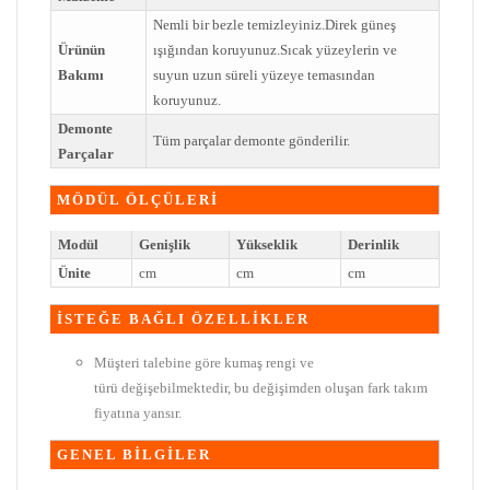
Nemli bir bezle temizleyiniz.Direk güneş
Ürünün
ışığından koruyunuz.Sıcak yüzeylerin ve
Bakımı
suyun uzun süreli yüzeye temasından
koruyunuz.
Demonte
Tüm parçalar demonte gönderilir.
Parçalar
MÖDÜL ÖLÇÜLERİ
Modül
Genişlik
Yükseklik
Derinlik
Ünite
cm
cm
cm
İSTEĞE BAĞLI ÖZELLİKLER
Müşteri talebine göre kumaş rengi ve
türü değişebilmektedir, bu değişimden oluşan fark takım
fiyatına yansır.
GENEL BİLGİLER