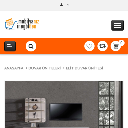
0
item(s
-
0,00T
ANASAYFA
DUVAR ÜNITELERI
ELIT DUVAR ÜNITESI