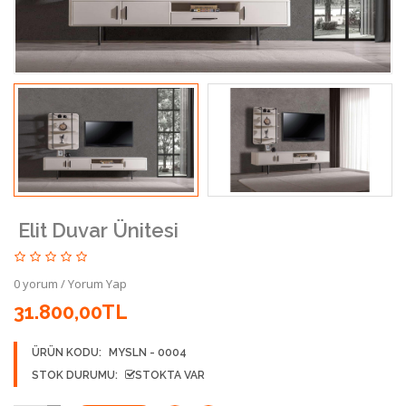
Elit Duvar Ünitesi
0 yorum
/
Yorum Yap
31.800,00TL
ÜRÜN KODU:
MYSLN - 0004
STOK DURUMU:
STOKTA VAR