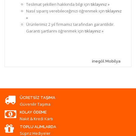
Teslimat şekilleri hakkında bilgi için
tıklayınız »
Nasıl sipariş verebileceğinizi öğrenmek için
tıklayınız
»
Ürünlerimiz 2 yıl firmamız tarafından garantilidir.
Garanti şartlarını öğrenmek için
tıklayınız »
inegöl Mobilya
ÜCRETSIZ TAŞIMA
Güvenilir Taşıma
KOLAY ÖDEME
Nakit & Kredi Kartı
TOPLU ALIMLARDA
Süpriz Hediyeler