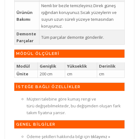
Nemli bir bezle temizleyiniz.Direk güneş
Ürünün
ışığından koruyunuz.Sıcak yüzeylerin ve
Bakımı
suyun uzun süreli yüzeye temasından
koruyunuz.
Demonte
Tüm parçalar demonte gönderilir.
Parçalar
MÖDÜL ÖLÇÜLERİ
Modül
Genişlik
Yükseklik
Derinlik
Ünite
200 cm
cm
cm
İSTEĞE BAĞLI ÖZELLİKLER
Müşteri talebine göre kumaş rengi ve
türü değişebilmektedir, bu değişimden oluşan fark
takım fiyatına yansır.
GENEL BİLGİLER
Ödeme şekilleri hakkında bilgi için
tıklayınız »