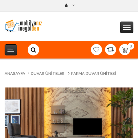
0
item(s
-
0,00T
ANASAYFA
DUVAR ÜNITELERI
PARMA DUVAR ÜNITESI