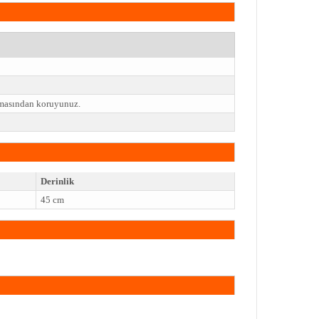
emasından koruyunuz.
Derinlik
45 cm