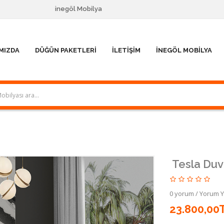
inegöl Mobilya
MIZDA
DÜĞÜN PAKETLERI
İLETIŞIM
İNEGÖL MOBILYA
Tesla Duv
0 yorum
/
Yorum 
23.800,00