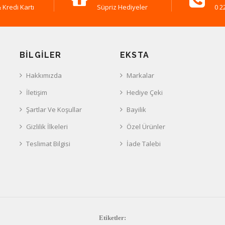
 Kredi Kartı
Süpriz Hediyeler
0 2
BILGILER
EKSTA
Hakkımızda
Markalar
İletişim
Hediye Çeki
Şartlar Ve Koşullar
Bayilik
Gizlilik İlkeleri
Özel Ürünler
Teslimat Bilgisi
İade Talebi
Etiketler: