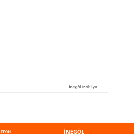
inegöl Mobilya
İNEGÖL
LEFON