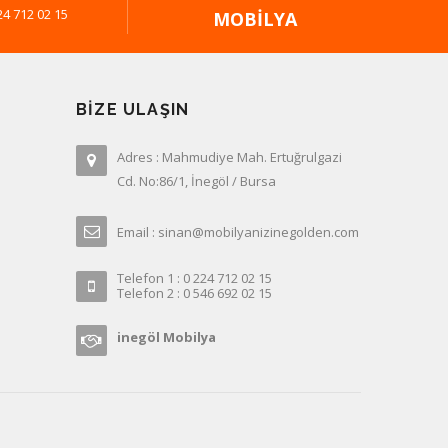
24 712 02 15
MOBILYA
BIZE ULAŞIN
Adres : Mahmudiye Mah. Ertuğrulgazi
Cd. No:86/1, İnegöl / Bursa
Email : sinan@mobilyanizinegolden.com
Telefon 1 : 0 224 712 02 15
Telefon 2 : 0 546 692 02 15
inegöl Mobilya