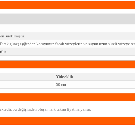
n üretilmiştir.
z.Direk güneş ışığından koruyunuz.Sıcak yüzeylerin ve suyun uzun süreli yüzeye t
lir.
Yükseklik
50 cm
ktedir, bu değişimden oluşan fark takım fiyatına yansır.