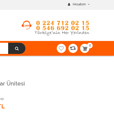
Hesabım
0
item(s)
-
0,00TL
ar Ünitesi
Yap
TL