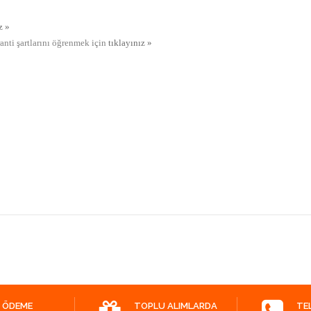
z »
ranti şartlarını öğrenmek için
tıklayınız »
 ÖDEME
TOPLU ALIMLARDA
TE