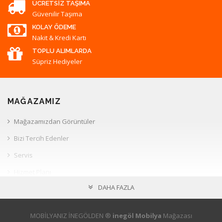
ÜCRETSIZ TAŞIMA
Güvenilir Taşıma
KOLAY ÖDEME
Nakit & Kredi Kartı
TOPLU ALIMLARDA
Süpriz Hediyeler
MAĞAZAMIZ
Mağazamızdan Görüntüler
Bizi Tercih Edenler
Servis
Hizmet Planı
DAHA FAZLA
Müşteri İlişkileri
HESAP
MOBİLYANIZ İNEGÖLDEN ®
inegöl Mobilya
Mağazası