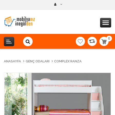
0
item(s
-
0,00T
ANASAYFA
GENÇ ODALARI
COMPLEX RANZA