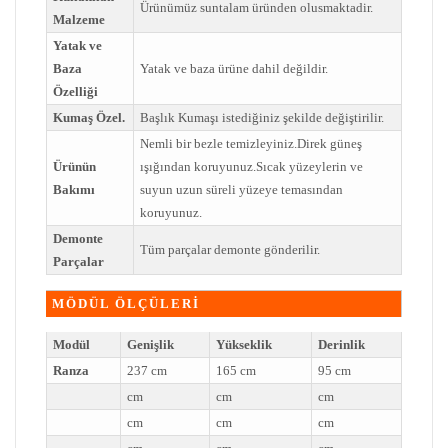
Ürünümüz suntalam üründen olusmaktadir.
Malzeme
Yatak ve
Baza
Yatak ve baza ürüne dahil değildir.
Özelliği
Kumaş Özel.
Başlık Kumaşı istediğiniz şekilde değiştirilir.
Nemli bir bezle temizleyiniz.Direk güneş
Ürünün
ışığından koruyunuz.Sıcak yüzeylerin ve
Bakımı
suyun uzun süreli yüzeye temasından
koruyunuz.
Demonte
Tüm parçalar demonte gönderilir.
Parçalar
MÖDÜL ÖLÇÜLERİ
Modül
Genişlik
Yükseklik
Derinlik
Ranza
237 cm
165 cm
95 cm
cm
cm
cm
cm
cm
cm