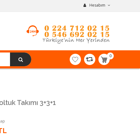
Hesabım
0
item(s)
-
0,00TL
oltuk Takımı 3+3+1
Yap
TL