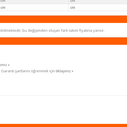
cm
cm
cm
cm
ebilmektedir, bu değişimden oluşan fark takım fiyatına yansır.
yınız »
. Garanti şartlarını öğrenmek için
tıklayınız »