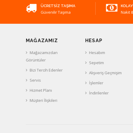
ÜCRETSIZ TAŞIMA
KOLAY
Güvenilir Taşıma
Nakit &
MAĞAZAMIZ
HESAP
Mağazamızdan
Hesabım
Görüntüler
Sepetim
Bizi Tercih Edenler
Alışveriş Geçmişim
Servis
İşlemler
Hizmet Planı
İndirilenler
Müşteri İlişkileri