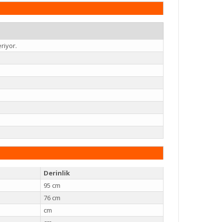
riyor.
Derinlik
95 cm
76 cm
cm