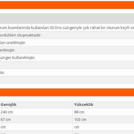
urum kısımlarında kullanılan 30 Dns süngeriyle çok rahat bir oturum keyfi ve
 modülden oluşmaktadır.
n üretilmiştir.
anılmıştır.
ünger kullanılmıştır.
tir.
Genişlik
Yükseklik
240 cm
88 cm
67 cm
103 cm
cm
cm