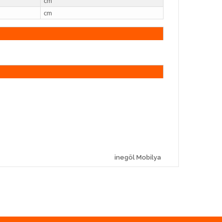
cm
cm
inegöl Mobilya