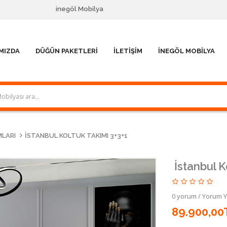
inegöl Mobilya
MIZDA
DÜĞÜN PAKETLERI
İLETIŞIM
İNEGÖL MOBILYA
MLARI
İSTANBUL KOLTUK TAKIMI 3+3+1
İstanbul K
0 yorum
/
Yorum 
89.900,00