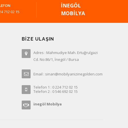
İNEGÖL
LEFON
24 712 02 15
MOBILYA
BIZE ULAŞIN
Adres : Mahmudiye Mah. Ertuğrulgazi
Cd. No:86/1, İnegöl / Bursa
Email : sinan@mobilyanizinegolden.com
Telefon 1 : 0 224 712 02 15
Telefon 2 : 0 546 692 02 15
inegöl Mobilya