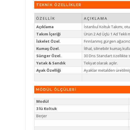
TEKNİK ÖZELLİKLER
ÖZELLİK
AÇIKLAMA
Açıklama
İstanbul Koltuk Takımı, ot
Takım İçeriği
Ürün 2 Ad Üçlü 1 Ad Tekli
İskelet Özel.
Fırınlanmış gürgen ağacında
Kumaş Özel.
İthal, silinebilir kumaş kull
Sünger Özel.
30 Dns Standart özellikte s
Yatak & Sandık
Tekyat olarak açılır.
Ayak Özelliği
Ayaklar metalden üretilmiş
MÖDÜL ÖLÇÜLERİ
Modül
3 lü Koltuk
Berjer