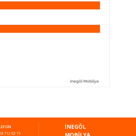
inegöl Mobilya
İNEGÖL
LEFON
24 712 02 15
MOBILYA