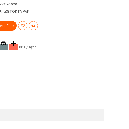
NVO-0020
:
STOKTA VAR
0
Paylaştır