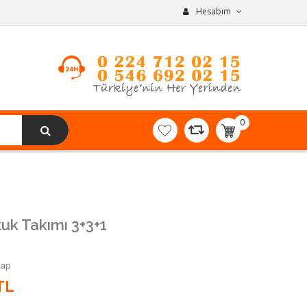
Hesabım
0
item(s)
-
0,00TL
uk Takımı 3+3+1
Yap
TL