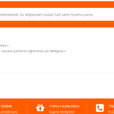
ebilmektedir, bu değişimden oluşan fark takım fiyatına yansır.
yınız »
. Garanti şartlarını öğrenmek için
tıklayınız »
 ÖDEME
TOPLU ALIMLARDA
TE
 Kredi Kartı
Süpriz Hediyeler
0 2