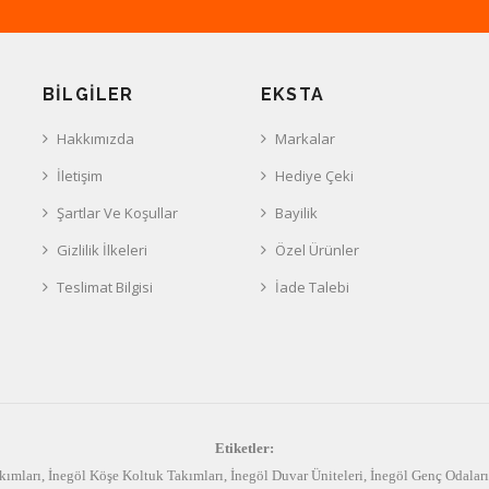
BILGILER
EKSTA
Hakkımızda
Markalar
İletişim
Hediye Çeki
Şartlar Ve Koşullar
Bayilik
Gizlilik İlkeleri
Özel Ürünler
Teslimat Bilgisi
İade Talebi
Etiketler:
kımları
,
İnegöl Köşe Koltuk Takımları
,
İnegöl Duvar Üniteleri
,
İnegöl Genç Odaları