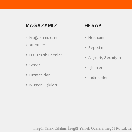
MAĞAZAMIZ
HESAP
Mağazamızdan
Hesabım
Görüntüler
Sepetim
Bizi Tercih Edenler
Alışveriş Geçmişim
Servis
İşlemler
Hizmet Planı
İndirilenler
Müşteri İlişkileri
İnegöl Yatak Odaları
,
İnegöl Yemek Odaları
,
İnegöl Koltuk Ta