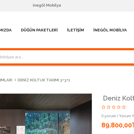
inegöl Mobilya
MIZDA
DÜĞÜN PAKETLERI
İLETIŞIM
İNEGÖL MOBILYA
IMLARI
DENIZ KOLTUK TAKIMI 3+3+1
Deniz Kolt
0 yorum
/
Yorum 
89.800,00