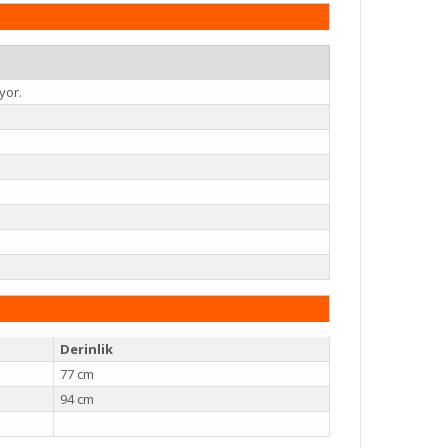
yor.
Derinlik
77 cm
94 cm