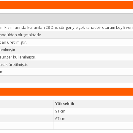
m kısımlarında kullanılan 28 Dns süngeriyle çok rahat bir oturum keyfi veri
 modülden oluşmaktadır.
an üretilmiştir.
anılmıştır.
sünger kullanılmıştır.
rak üretilmiştir.
ir.
Yükseklik
91 cm
67 cm