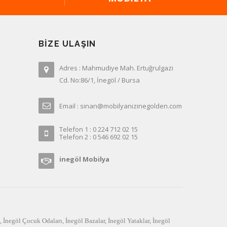
BIZE ULAŞIN
Adres : Mahmudiye Mah. Ertuğrulgazi
Cd. No:86/1, İnegöl / Bursa
Email : sinan@mobilyanizinegolden.com
Telefon 1 : 0 224 712 02 15
Telefon 2 : 0 546 692 02 15
inegöl Mobilya
,
İnegöl Çocuk Odaları
,
İnegöl Bazalar
,
İnegöl Yataklar
,
İnegöl