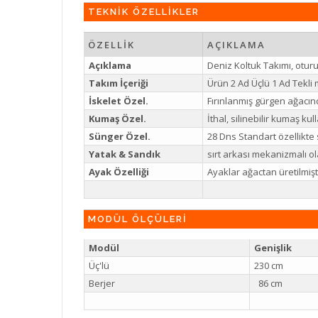
TEKNİK ÖZELLİKLER
ÖZELLİK
AÇIKLAMA
Açıklama
Deniz Koltuk Takımı, oturu
Takım İçeriği
Ürün 2 Ad Üçlü 1 Ad Tekli
İskelet Özel.
Fırınlanmış gürgen ağacınd
Kumaş Özel.
İthal, silinebilir kumaş kull
Sünger Özel.
28 Dns Standart özellikte 
Yatak & Sandık
sırt arkası mekanizmalı ola
Ayak Özelliği
Ayaklar ağactan üretilmişt
MODÜL ÖLÇÜLERİ
Modül
Genişlik
Üç'lü
230 cm
Berjer
86 cm